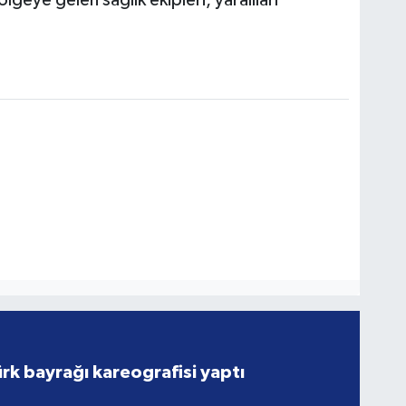
geye gelen sağlık ekipleri, yaralıları
rk bayrağı kareografisi yaptı