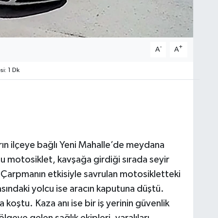
-
+
A
A
i: 1 Dk
rın ilçeye bağlı Yeni Mahalle’de meydana
 motosiklet, kavşağa girdiği sırada seyir
 Çarpmanın etkisiyle savrulan motosikletteki
asındaki yolcu ise aracın kaputuna düştü.
 koştu. Kaza anı ise bir iş yerinin güvenlik