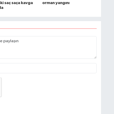
ki saç saça kavga
orman yangını
da