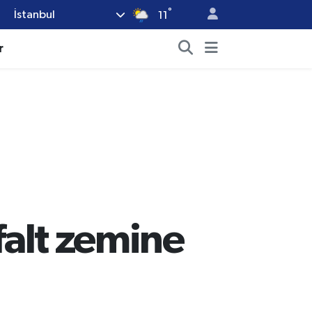
°
İstanbul
11
r
sfalt zemine