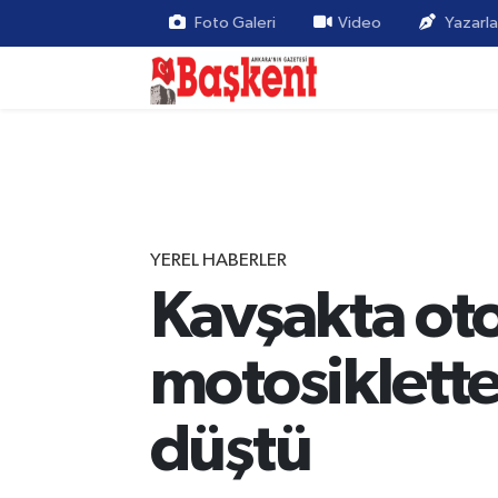
Foto Galeri
Video
Yazarla
YEREL HABERLER
Kavşakta ot
motosiklettek
düştü