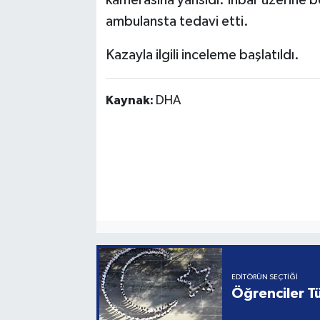
kamerasına yansıdı. İhbar üzerine böl
ambulansta tedavi etti.
Kazayla ilgili inceleme başlatıldı.
Kaynak:
DHA
EDITÖRÜN SEÇTIĞI
Öğrenciler Tü