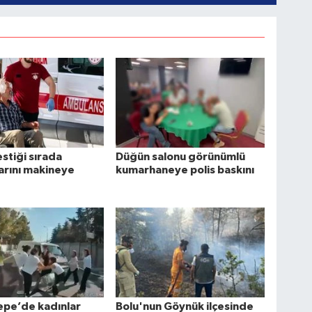
stiği sırada
Düğün salonu görünümlü
arını makineye
kumarhaneye polis baskını
epe’de kadınlar
Bolu'nun Göynük ilçesinde