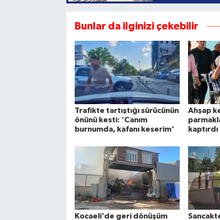
Bunlar da ilginizi çekebilir
Trafikte tartıştığı sürücünün
Ahşap ke
önünü kesti: 'Canım
parmakl
burnumda, kafanı keserim'
kaptırdı
Kocaeli’de geri dönüşüm
Sancakt