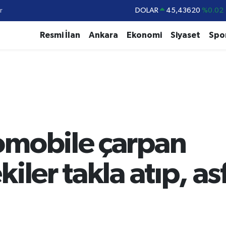
r
DOLAR
45,43620
%0.02
EURO
53,38690
%0.19
Resmi İlan
Ankara
Ekonomi
Siyaset
Spo
STERLİN
61,60380
%0.18
G.ALTIN
6862,09000
%0.19
BİST100
14.598,00
%0
BITCOIN
79.591,74
%-1.82
omobile çarpan
iler takla atıp, a