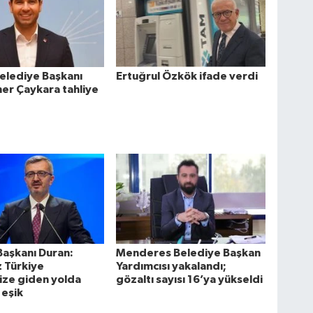
Belediye Başkanı
Ertuğrul Özkök ifade verdi
er Çaykara tahliye
 Başkanı Duran:
Menderes Belediye Başkan
 Türkiye
Yardımcısı yakalandı;
ize giden yolda
gözaltı sayısı 16’ya yükseldi
r eşik