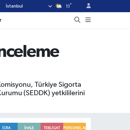
°
İstanbul
11
r
inceleme
 Komisyonu, Türkiye Sigorta
Kurumu (SEDDK) yetkililerini