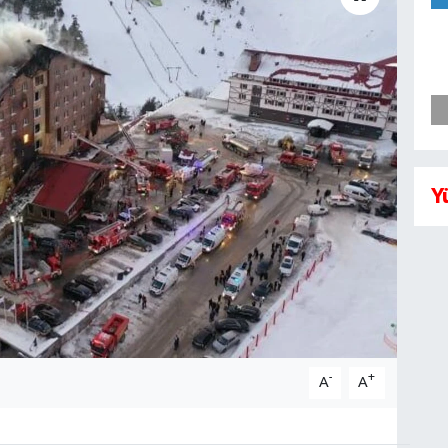
Y
-
+
A
A