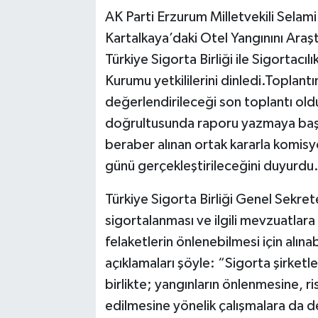
AK Parti Erzurum Milletvekili Selam
Kartalkaya’daki Otel Yangınını Araş
Türkiye Sigorta Birliği ile Sigortac
Kurumu yetkililerini dinledi.Toplantı
değerlendirileceği son toplantı oldu
doğrultusunda raporu yazmaya başlay
beraber alınan ortak kararla komis
günü gerçekleştirileceğini duyurdu
Türkiye Sigorta Birliği Genel Sekret
sigortalanması ve ilgili mevzuatlara 
felaketlerin önlenebilmesi için alına
açıklamaları şöyle: “Sigorta şirketle
birlikte; yangınların önlenmesine, ri
edilmesine yönelik çalışmalara da de