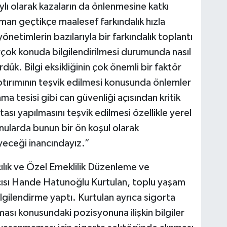
ylı olarak kazaların da önlenmesine katkı
an geçtikçe maalesef farkındalık hızla
netimlerin bazılarıyla bir farkındalık toplantı
birçok konuda bilgilendirilmesi durumunda nasıl
ördük. Bilgi eksikliğinin çok önemli bir faktör
ırımının teşvik edilmesi konusunda önlemler
a tesisi gibi can güvenliği açısından kritik
sı yapılmasını teşvik edilmesi özellikle yerel
nularda bunun bir ön koşul olarak
yeceği inancındayız.”
ılık ve Özel Emeklilik Düzenleme ve
sı Hande Hatunoğlu Kurtulan, toplu yaşam
bilgilendirme yaptı. Kurtulan ayrıca sigorta
ması konusundaki pozisyonuna ilişkin bilgiler