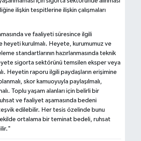
 yaşanmaması için sigorta sektöründe alınması
ne ilişkin tespitlerine ilişkin çalışmaları
masında ve faaliyeti süresince ilgili
e heyeti kurulmalı. Heyete, kurumumuz ve
nceleme standartlarının hazırlanmasında teknik
 Heyete sigorta sektörünü temsilen eksper veya
ı. Heyetin raporu ilgili paydaşların erişimine
aplanmalı, skor kamuoyuyla paylaşılmalı,
alı. Toplu yaşam alanları için belirli bir
 ruhsat ve faaliyet aşamasında bedeni
teşvik edilebilir. Her tesis özelinde bunu
 şekilde ortalama bir teminat bedeli, ruhsat
lir."