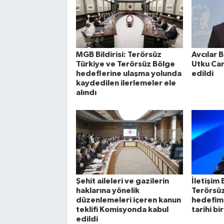
MGB Bildirisi: Terörsüz
Avcılar 
Türkiye ve Terörsüz Bölge
Utku Can
hedeflerine ulaşma yolunda
edildi
kaydedilen ilerlemeler ele
alındı
Şehit aileleri ve gazilerin
İletişim
haklarına yönelik
Terörsüz
düzenlemeleri içeren kanun
hedefim
teklifi Komisyonda kabul
tarihi bi
edildi