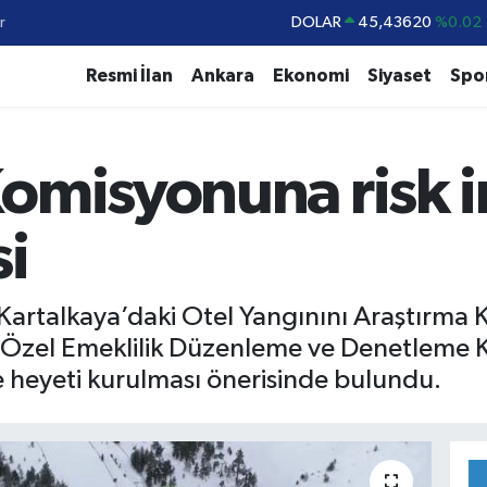
r
DOLAR
45,43620
%0.02
EURO
53,38690
%0.19
Resmi İlan
Ankara
Ekonomi
Siyaset
Spo
STERLİN
61,60380
%0.18
G.ALTIN
6862,09000
%0.19
Komisyonuna risk 
BİST100
14.598,00
%0
BITCOIN
79.591,74
%-1.82
si
i Kartalkaya’daki Otel Yangınını Araştırma
k ve Özel Emeklilik Düzenleme ve Denetleme 
eme heyeti kurulması önerisinde bulundu.