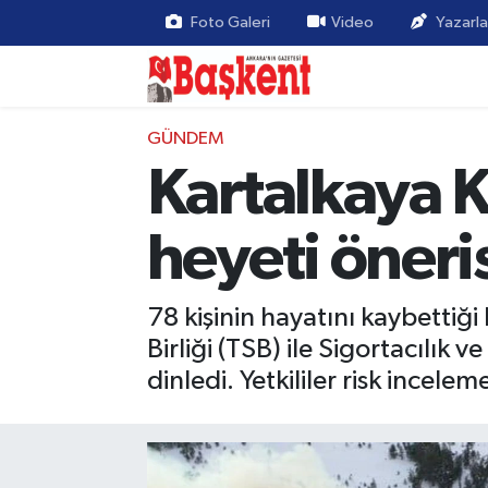
Foto Galeri
Video
Yazarla
GÜNDEM
Kartalkaya 
heyeti öneri
78 kişinin hayatını kaybettiğ
Birliği (TSB) ile Sigortacılı
dinledi. Yetkililer risk incel