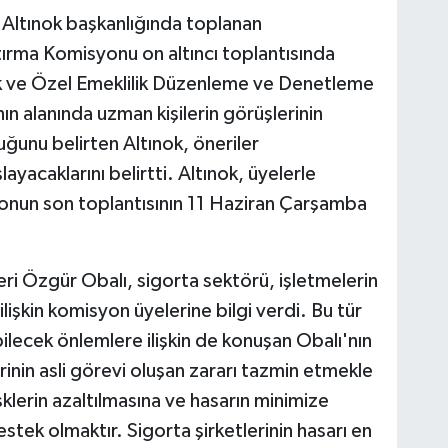
i Altınok başkanlığında toplanan
tırma Komisyonu on altıncı toplantısında
ılık ve Özel Emeklilik Düzenleme ve Denetleme
nın alanında uzman kişilerin görüşlerinin
ğunu belirten Altınok, öneriler
acaklarını belirtti. Altınok, üyelerle
yonun son toplantısının 11 Haziran Çarşamba
.
eri Özgür Obalı, sigorta sektörü, işletmelerin
ilişkin komisyon üyelerine bilgi verdi. Bu tür
bilecek önlemlere ilişkin de konuşan Obalı'nın
rinin asli görevi oluşan zararı tazmin etmekle
sklerin azaltılmasına ve hasarın minimize
stek olmaktır. Sigorta şirketlerinin hasarı en