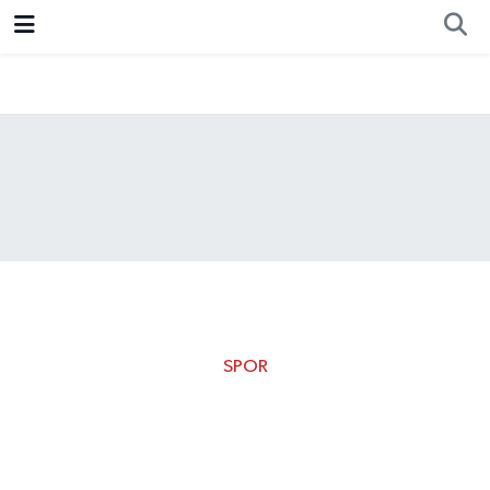
Resmi İlan
Ankara
Ekonomi
Siyaset
Spor
SPOR
Kart cezası nedeniyle
maçta oynamayan milli