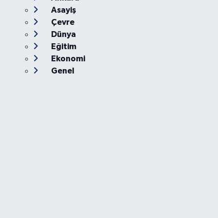
Asayiş
Çevre
Dünya
Eğitim
Ekonomi
Genel
Gündem
Güvenlik
Kültür-Sanat
Magazin
Özel Haber
Resmi İlan
Sağlık
Siyaset
Spor
Teknoloji
Yaşam
Foto Galeri