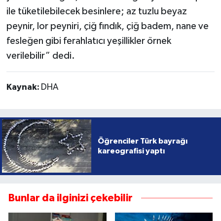
ile tüketilebilecek besinlere; az tuzlu beyaz
peynir, lor peyniri, çiğ fındık, çiğ badem, nane ve
fesleğen gibi ferahlatıcı yeşillikler örnek
verilebilir” dedi.
Kaynak:
DHA
Öğrenciler Türk bayrağı
kareografisi yaptı
Bunlar da ilginizi çekebilir