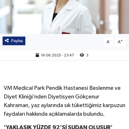
Paylaş
-
+
A
A
16.06.2025 - 23:47
3
VM Medical Park Pendik Hastanesi Beslenme ve
Diyet Kliniği’nden Diyetisyen Gökçenur
Kahraman, yaz aylarında sık tükettiğimiz karpuzun
faydaları hakkında açıklamalarda bulundu.
‘YAKLAŞIK YÜZDE 92’Sİ SUDAN OLUŞUR’