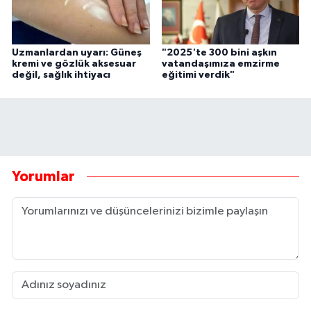
Uzmanlardan uyarı: Güneş
"2025'te 300 bini aşkın
kremi ve gözlük aksesuar
vatandaşımıza emzirme
değil, sağlık ihtiyacı
eğitimi verdik"
Yorumlar