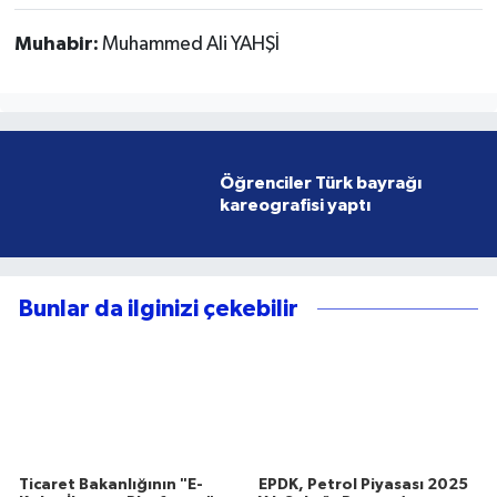
Muhabir:
Muhammed Ali YAHŞİ
Öğrenciler Türk bayrağı
kareografisi yaptı
Bunlar da ilginizi çekebilir
Ticaret Bakanlığının "E-
EPDK, Petrol Piyasası 2025