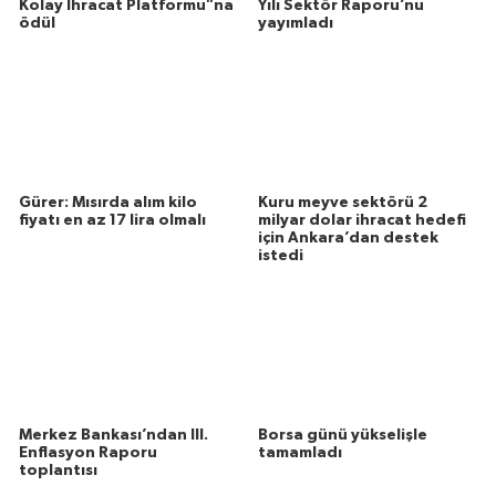
Kolay İhracat Platformu"na
Yılı Sektör Raporu’nu
ödül
yayımladı
Gürer: Mısırda alım kilo
Kuru meyve sektörü 2
fiyatı en az 17 lira olmalı
milyar dolar ihracat hedefi
için Ankara’dan destek
istedi
Merkez Bankası’ndan III.
Borsa günü yükselişle
Enflasyon Raporu
tamamladı
toplantısı