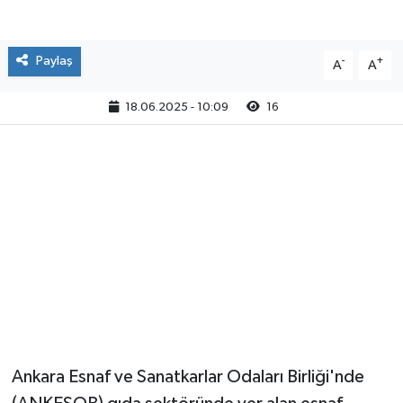
Paylaş
-
+
A
A
18.06.2025 - 10:09
16
Ankara Esnaf ve Sanatkarlar Odaları Birliği'nde
(ANKESOB) gıda sektöründe yer alan esnaf