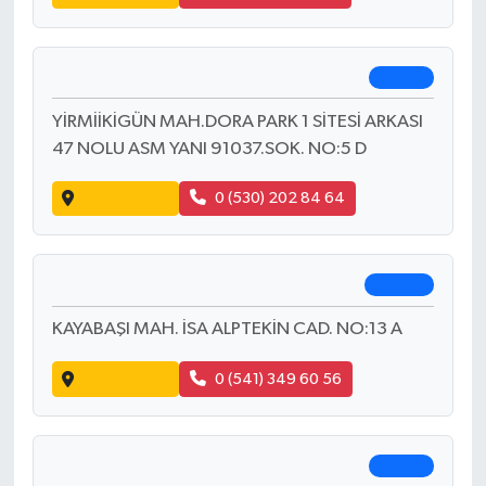
Yol Tarifi Al
0 (533) 673 64 46
Fatih Eczanesi
Afşin
BEYCEĞİZ MAH.ATATÜRK CAD. NO:61 F
İŞBANKASI CİVARI
Yol Tarifi Al
0 (344) 511 46 64
Ceyda İlhan Eczanesi
Merkez
YİRMİİKİGÜN MAH.DORA PARK 1 SİTESİ ARKASI
47 NOLU ASM YANI 91037.SOK. NO:5 D
Yol Tarifi Al
0 (530) 202 84 64