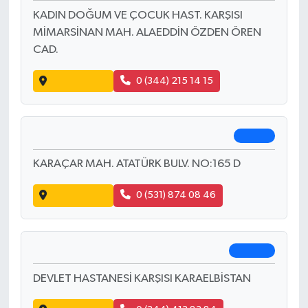
İdil Eczanesi
Göksun
KAYABAŞI MAH. İSA ALPTEKİN CAD. NO:13 A
Yol Tarifi Al
0 (541) 349 60 56
Canpolat Eczanesi
Merkez
KADIN DOĞUM VE ÇOCUK HAST. KARŞISI
MİMARSİNAN MAH. ALAEDDİN ÖZDEN ÖREN
CAD.
Yol Tarifi Al
0 (344) 215 14 15
Deva Eczanesi
Nurhak