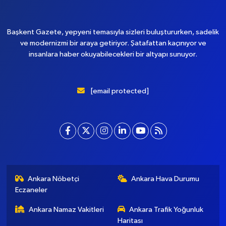
Afşin
Andirin
Çağlayancerit
Dulkadiroğlu
Ekinözü
Elbistan
Göksun
Nurhak
Onikişubat
Pazarcik
Türkoğlu
Başkent Gazete, yepyeni temasıyla sizleri buluştururken, sadelik
ve modernizmi bir araya getiriyor. Şatafattan kaçınıyor ve
insanlara haber okuyabilecekleri bir altyapı sunuyor.
[email protected]