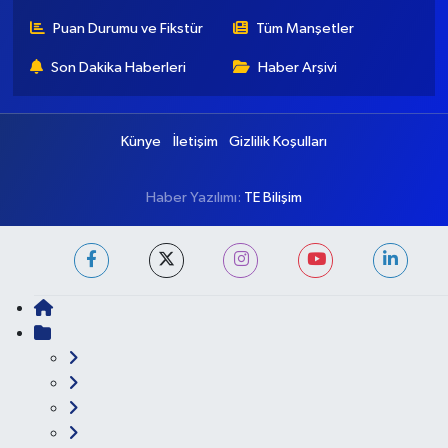
Ankara Nöbetçi
Ankara Hava Durumu
Eczaneler
Ankara Namaz Vakitleri
Ankara Trafik Yoğunluk
Haritası
Puan Durumu ve Fikstür
Tüm Manşetler
Son Dakika Haberleri
Haber Arşivi
Künye
İletişim
Gizlilik Koşulları
Haber Yazılımı:
TE Bilişim