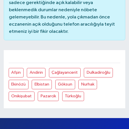
NARLI CUMHURİYET MAH.ATATÜRK
CUMHURİYET BUL.NO:15 A NARLI
Yol Tarifi Al
0 (344) 331 20 98
Her eczane gece boyunca açık olmayabilir, bazıları
sadece gerektiğinde açık kalabilir veya
beklenmedik durumlar nedeniyle nöbete
gelemeyebilir. Bu nedenle, yola çıkmadan önce
eczanenin açık olduğunu telefon aracılığıyla teyit
etmeniz iyi bir fikir olacaktır.
Kahramanmaraş Diğer İlçeler