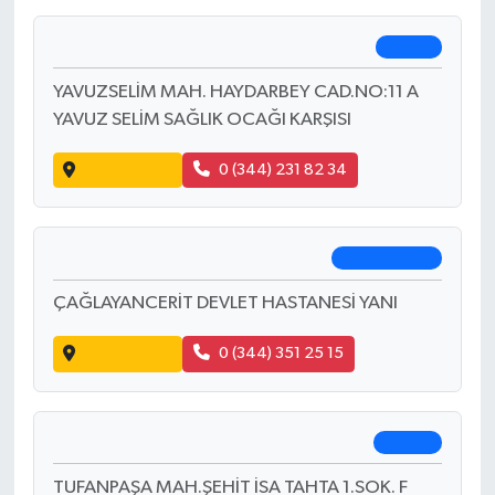
Mehtap Eczanesi
Merkez
Yörük Selim Hizmet Binası Devlet Hastanesi
Karşısı No:35 A
Yol Tarifi Al
0 (344) 212 91 88
Sema Eczanesi
Merkez
YAVUZSELİM MAH. HAYDARBEY CAD.NO:11 A
YAVUZ SELİM SAĞLIK OCAĞI KARŞISI
Yol Tarifi Al
0 (344) 231 82 34
Çaglayan Eczanesi