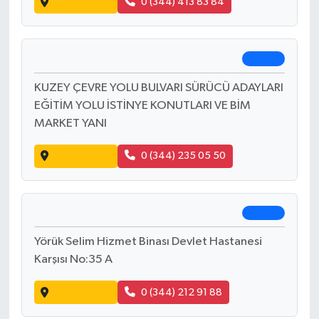
KARAÇAR MAH. ATATÜRK BULV. NO:165 D
Yol Tarifi Al
0 (531) 874 08 46
Caner Eczanesi
Elbistan
DEVLET HASTANESİ KARŞISI KARAELBİSTAN
Yol Tarifi Al
0 (344) 413 83 84
Elmas Eczanesi
Merkez
KUZEY ÇEVRE YOLU BULVARI SÜRÜCÜ ADAYLARI
EĞİTİM YOLU İSTİNYE KONUTLARI VE BİM
MARKET YANI
Yol Tarifi Al
0 (344) 235 05 50