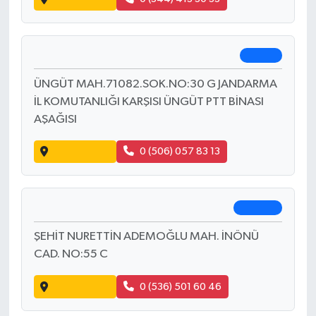
Yol Tarifi Al
0 (533) 407 72 46
Elbıstan Eczanesi
Elbistan
ESENTEPE MAH.YAĞMUR SOK NO:2 GEÇİCİ
YAPI
Yol Tarifi Al
0 (344) 413 30 33
Üngüt Eczanesi
Merkez
ÜNGÜT MAH.71082.SOK.NO:30 G JANDARMA
İL KOMUTANLIĞI KARŞISI ÜNGÜT PTT BİNASI
AŞAĞISI
Yol Tarifi Al
0 (506) 057 83 13