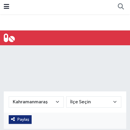
Resmi İlan
Ankara
Ekonomi
Siyaset
Spor
Kahramanmaraş Nöbetçi Eczaneler