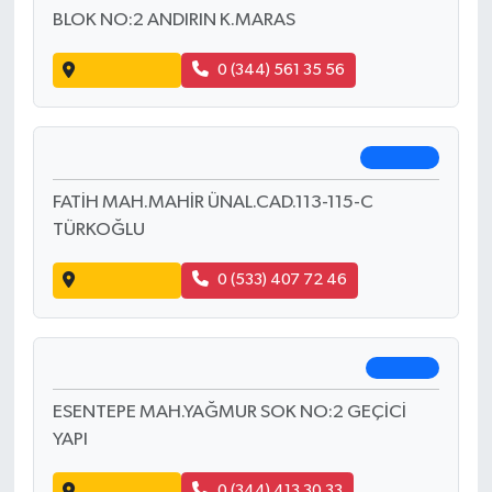
Çağlayancerit
ÇAĞLAYANCERİT DEVLET HASTANESİ YANI
Yol Tarifi Al
0 (344) 351 25 15
Kayıran Eczanesi
Andırın
TUFANPAŞA MAH.ŞEHİT İSA TAHTA 1.SOK. F
BLOK NO:2 ANDIRIN K.MARAS
Yol Tarifi Al
0 (344) 561 35 56
Kübra Eczanesi
Türkoğlu
FATİH MAH.MAHİR ÜNAL.CAD.113-115-C
TÜRKOĞLU