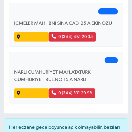
Atmalıoğlu Eczanesi
Pazarcık
ŞEHİT NURETTİN ADEMOĞLU MAH. İNÖNÜ
CAD. NO:55 C
Yol Tarifi Al
0 (536) 501 60 46
Elif Eczanesi
Ekinözü
İÇMELER MAH. İBNİ SİNA CAD. 25 A EKİNÖZÜ
Yol Tarifi Al
0 (344) 481 20 35
Saglık Eczanesi
Narlı