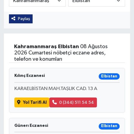
Güvenlik
Paylaş
Kültür-Sanat
Magazin
Kahramanmaraş
Elbistan
08 Ağustos
2026 Cumartesi nöbetçi eczane adres,
Özel Haber
telefon ve konumları
Resmi İlan
Kılınç Eczanesi
Elbistan
Sağlık
KARAELBİSTAN MAH.TAŞLIK CAD. 13 A
Siyaset
Yol Tarifi Al
0 (344) 511 54 54
Spor
Günerı Eczanesi
Elbistan
Teknoloji