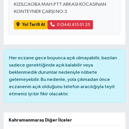
KIZILCAOBA MAH.PTT ARKASI KOCASİNAN
KONTEYNER ÇARŞI NO:3
Yaşam
Yol Tarifi Al
0 (344) 415 01 25
Her eczane gece boyunca açık olmayabilir, bazıları
sadece gerektiğinde açık kalabilir veya
beklenmedik durumlar nedeniyle nöbete
gelemeyebilir. Bu nedenle, yola çıkmadan önce
eczanenin açık olduğunu telefon aracılığıyla teyit
etmeniz iyi bir fikir olacaktır.
Kahramanmaraş Diğer İlçeler