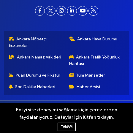
Ankara Nöbetçi
Ankara Hava Durumu
Eczaneler
Ankara Namaz Vakitleri
Ankara Trafik Yoğunluk
Haritası
Puan Durumu ve Fikstür
Tüm Manşetler
Son Dakika Haberleri
Haber Arşivi
Künye
İletişim
Gizlilik Koşulları
En iyi site deneyimi sağlamak için çerezlerden
faydalanıyoruz. Detaylar için lütfen tıklayın.
Haber Yazılımı:
TE Bilişim
TAMAM