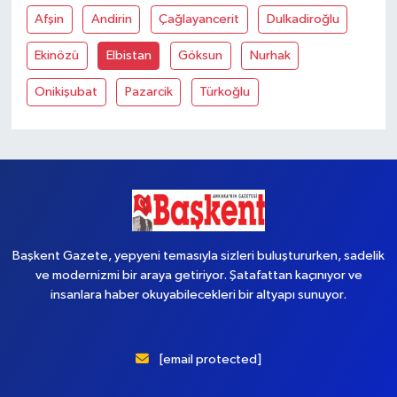
Afşin
Andirin
Çağlayancerit
Dulkadiroğlu
Ekinözü
Elbistan
Göksun
Nurhak
Onikişubat
Pazarcik
Türkoğlu
Başkent Gazete, yepyeni temasıyla sizleri buluştururken, sadelik
ve modernizmi bir araya getiriyor. Şatafattan kaçınıyor ve
insanlara haber okuyabilecekleri bir altyapı sunuyor.
[email protected]