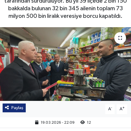
tarafından sürdürülüyor. Bu yıl 39 ilçede 2 bin 150
bakkalda bulunan 32 bin 345 ailenin toplam 73
milyon 500 bin liralık veresiye borcu kapatıldı.
Paylaş
-
+
A
A
19.03.2026 - 22:09
12