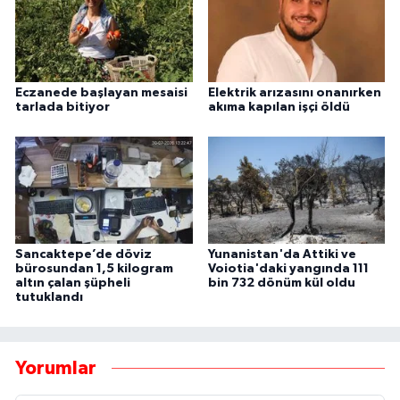
Eczanede başlayan mesaisi
Elektrik arızasını onanırken
tarlada bitiyor
akıma kapılan işçi öldü
Sancaktepe’de döviz
Yunanistan'da Attiki ve
bürosundan 1,5 kilogram
Voiotia'daki yangında 111
altın çalan şüpheli
bin 732 dönüm kül oldu
tutuklandı
Yorumlar