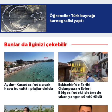
Öğrenciler Türk bayrağı
kareografisi yaptı
Bunlar da ilginizi çekebilir
Aydın- Kuşadası'nda sıcak
Eskişehir'de Tarihi
hava bunalttı; plajlar doldu
Odunpazarı Evleri
Bölgesi'ndeki işletmede
çıkan yangın söndürüldü