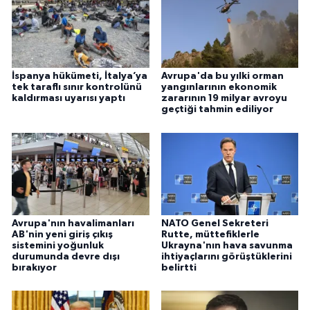
İspanya hükümeti, İtalya’ya
Avrupa'da bu yılki orman
tek taraflı sınır kontrolünü
yangınlarının ekonomik
kaldırması uyarısı yaptı
zararının 19 milyar avroyu
geçtiği tahmin ediliyor
Avrupa'nın havalimanları
NATO Genel Sekreteri
AB'nin yeni giriş çıkış
Rutte, müttefiklerle
sistemini yoğunluk
Ukrayna'nın hava savunma
durumunda devre dışı
ihtiyaçlarını görüştüklerini
bırakıyor
belirtti