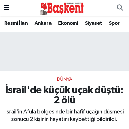
Resmi İlan
Ankara
Ekonomi
Siyaset
Spor
DÜNYA
İsrail'de küçük uçak düştü:
2 ölü
İsrail'in Afula bölgesinde bir hafif uçağın düşmesi
sonucu 2 kişinin hayatını kaybettiği bildirildi.