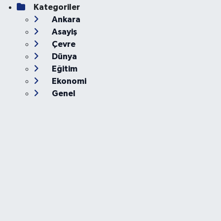
Kategoriler
Ankara
Asayiş
Çevre
Dünya
Eğitim
Ekonomi
Genel
Gündem
Güvenlik
Kültür-Sanat
Magazin
Özel Haber
Resmi İlan
Sağlık
Siyaset
Spor
Teknoloji