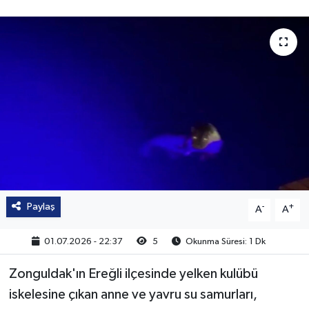
Paylaş
-
+
A
A
01.07.2026 - 22:37
5
Okunma Süresi: 1 Dk
Zonguldak'ın Ereğli ilçesinde yelken kulübü
iskelesine çıkan anne ve yavru su samurları,