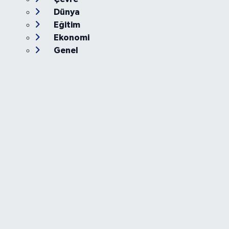
Dünya
Eğitim
Ekonomi
Genel
Gündem
Güvenlik
Kültür-Sanat
Magazin
Özel Haber
Resmi İlan
Sağlık
Siyaset
Spor
Teknoloji
Yaşam
Foto Galeri
Video