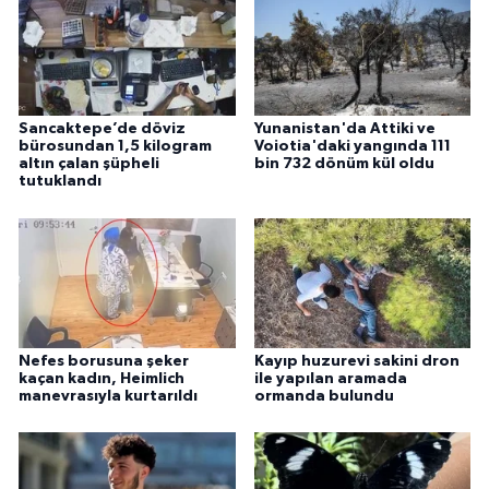
Sancaktepe’de döviz
Yunanistan'da Attiki ve
bürosundan 1,5 kilogram
Voiotia'daki yangında 111
altın çalan şüpheli
bin 732 dönüm kül oldu
tutuklandı
Nefes borusuna şeker
Kayıp huzurevi sakini dron
kaçan kadın, Heimlich
ile yapılan aramada
manevrasıyla kurtarıldı
ormanda bulundu