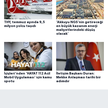
THY, temmuz ayında 9,5
‘Akkuyu NGS’nin getireceği
milyon yolcu taşıdı
en büyük kazanım enerji
maliyetlerindeki düşüş
olacak’
İçişleri'nden 'HAYAT 112 Acil
İletişim Başkanı Duran:
Mobil Uygulaması' için kamu
Mekke Anlaşması tarihi bir
spotu
adımdır