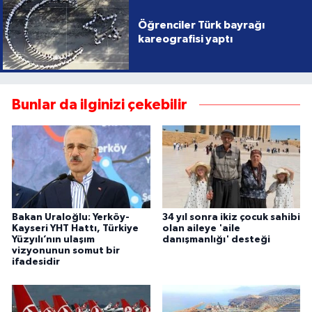
Öğrenciler Türk bayrağı
kareografisi yaptı
Bunlar da ilginizi çekebilir
Bakan Uraloğlu: Yerköy-
34 yıl sonra ikiz çocuk sahibi
Kayseri YHT Hattı, Türkiye
olan aileye 'aile
Yüzyılı’nın ulaşım
danışmanlığı' desteği
vizyonunun somut bir
ifadesidir