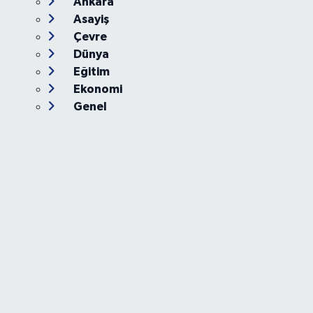
Ankara
Asayiş
Çevre
Dünya
Eğitim
Ekonomi
Genel
Gündem
Güvenlik
Kültür-Sanat
Magazin
Özel Haber
Resmi İlan
Sağlık
Siyaset
Spor
Teknoloji
Yaşam