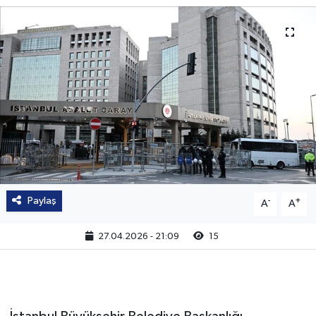
Paylaş
-
+
A
A
27.04.2026 - 21:09
15