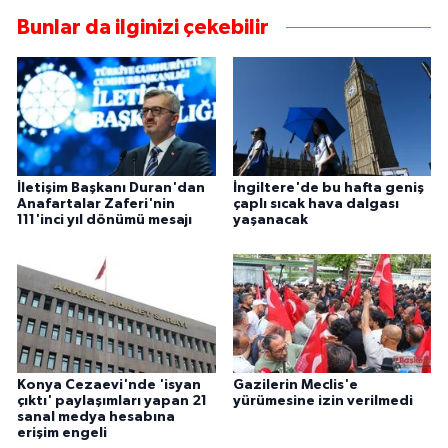
Bunlar da ilginizi çekebilir
İletişim Başkanı Duran'dan
İngiltere'de bu hafta geniş
Anafartalar Zaferi'nin
çaplı sıcak hava dalgası
111'inci yıl dönümü mesajı
yaşanacak
Konya Cezaevi'nde 'isyan
Gazilerin Meclis'e
çıktı' paylaşımları yapan 21
yürümesine izin verilmedi
sanal medya hesabına
erişim engeli