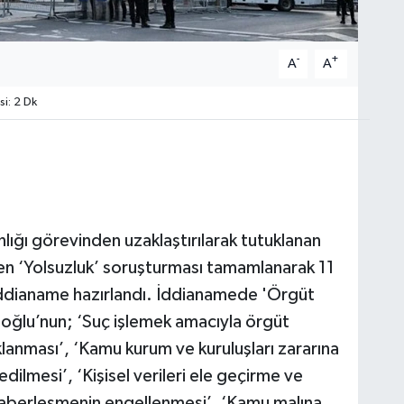
-
+
A
A
i: 2 Dk
lığı görevinden uzaklaştırılarak tutuklanan
n ‘Yolsuzluk’ soruşturması tamamlanarak 11
iddianame hazırlandı. İddianamede 'Örgüt
moğlu’nun; ‘Suç işlemek amacıyla örgüt
aklanması’, ‘Kamu kurum ve kuruluşları zararına
dedilmesi’, ‘Kişisel verileri ele geçirme ve
‘Haberleşmenin engellenmesi’, ‘Kamu malına