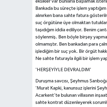
eksikler var bunlarla başlamak ister
Bankada bu süreçte işlem yaptığım o
alınırken bana sahte fatura gösteri
suç örgütüne üye olmaktan tutukla
taşıdığım iddia ediliyor. Benim ça
söylenmiş. Ben böyle birşey yapmadı
olmamıştır. Ben bankadan para çal
işlediğim bir suç yok. Bir örgüt hak
Ne sahte faturayla ilgili bir işlem y
'HERŞEYİYLE DEVRALDIM'
Duruşma savcısı, Şeyhmus Sarıboğ
'Murat Kapki, kanunsuz işlerini Şe
Acarkent’te bulunan villasının inşaatı
sahte kontrat düzenleyerek soruml