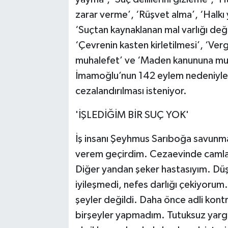
zarar verme’, ‘Rüşvet alma’, ‘Halkı ya
‘Suçtan kaynaklanan mal varlığı değe
‘Çevrenin kasten kirletilmesi’, ‘Ve
muhalefet’ ve ‘Maden kanununa muhale
İmamoğlu’nun 142 eylem nedeniyle 8
cezalandırılması isteniyor.
'İŞLEDİĞİM BİR SUÇ YOK'
İş insanı Şeyhmus Sarıboğa savunma
verem geçirdim. Cezaevinde camlar 
Diğer yandan şeker hastasıyım. Düşt
iyileşmedi, nefes darlığı çekiyorum.
şeyler değildi. Daha önce adli kont
birşeyler yapmadım. Tutuksuz yargıl