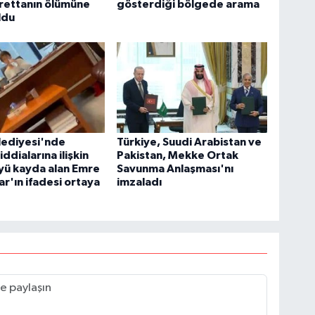
rettanın ölümüne
gösterdiği bölgede arama
ldu
lediyesi'nde
Türkiye, Suudi Arabistan ve
iddialarına ilişkin
Pakistan, Mekke Ortak
yü kayda alan Emre
Savunma Anlaşması'nı
r'ın ifadesi ortaya
imzaladı