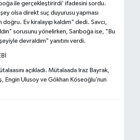
oğa ile gerçekleştirirdi' ifadesini sordu.
r şey olsa direkt suç duyurusu yapması
doğru. Ev kiralayıp kaldım" dedi. Savcı,
aldın" sorusunu yönelirken, Sarıboğa ise, "Bu
eyiyle devraldım" yanıtını verdi.
Bİ
mütalaasını açıkladı. Mütalaada Iraz Bayrak,
ş, Engin Ulusoy ve Gökhan Köseoğlu’nun