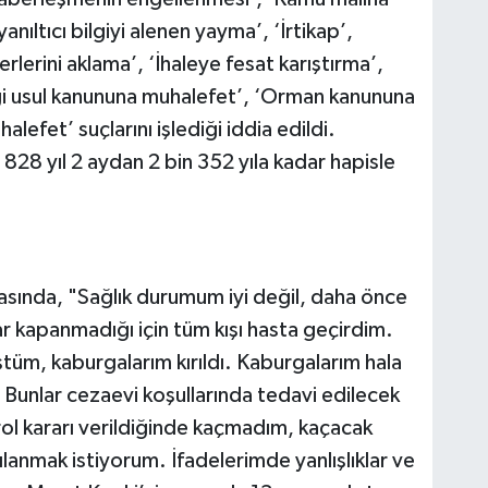
nıltıcı bilgiyi alenen yayma’, ‘İrtikap’,
rlerini aklama’, ‘İhaleye fesat karıştırma’,
rgi usul kanununa muhalefet’, ‘Orman kanununa
fet’ suçlarını işlediği iddia edildi.
28 yıl 2 aydan 2 bin 352 yıla kadar hapisle
sında, "Sağlık durumum iyi değil, daha önce
kapanmadığı için tüm kışı hasta geçirdim.
üm, kaburgalarım kırıldı. Kaburgalarım hala
 Bunlar cezaevi koşullarında tedavi edilecek
rol kararı verildiğinde kaçmadım, kaçacak
anmak istiyorum. İfadelerimde yanlışlıklar ve