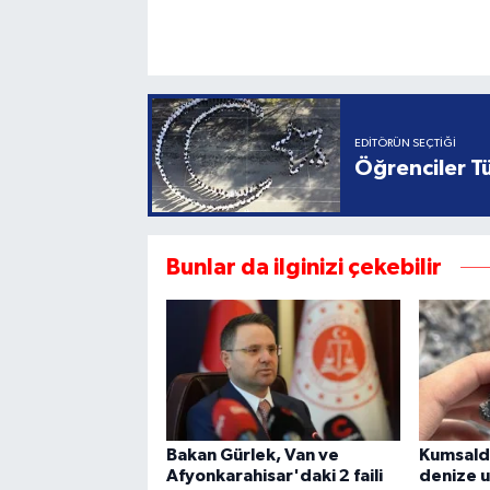
EDITÖRÜN SEÇTIĞI
Öğrenciler Tü
Bunlar da ilginizi çekebilir
Bakan Gürlek, Van ve
Kumsalda
Afyonkarahisar'daki 2 faili
denize u