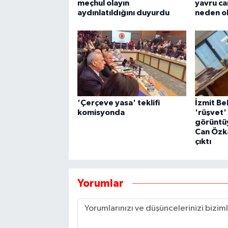
meçhul olayın
yavru ca
aydınlatıldığını duyurdu
neden o
'Çerçeve yasa' teklifi
İzmit Be
komisyonda
'rüşvet' 
görüntü
Can Özka
çıktı
Yorumlar