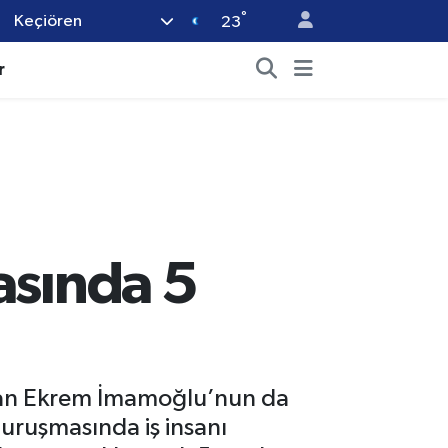
°
Keçiören
23
r
asında 5
rılan Ekrem İmamoğlu’nun da
duruşmasında iş insanı