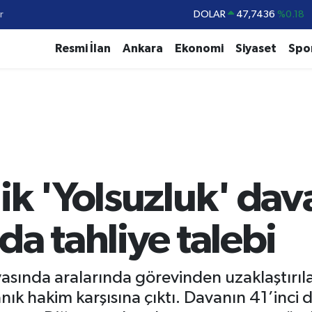
DOLAR
47,7436
%0.18
r
EURO
55,2510
%0.32
Resmi İlan
Ankara
Ekonomi
Siyaset
Spo
STERLİN
64,4811
%0.38
GRAM ALTIN
6660.55
%0.03
BİST100
13.779
%-14
BITCOIN
64.998,24
%0.35
ik 'Yolsuzluk' dav
da tahliye talebi
avasında aralarında görevinden uzaklaştı
k hakim karşısına çıktı. Davanın 41’inci 