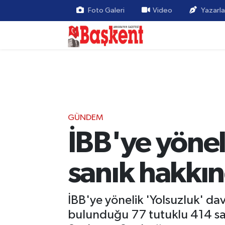
Foto Galeri
Video
Yazarla
GÜNDEM
İBB'ye yönel
sanık hakkın
İBB'ye yönelik 'Yolsuzluk' d
bulunduğu 77 tutuklu 414 sanı