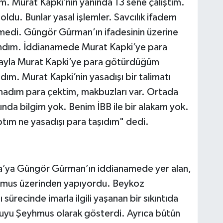
im. Murat Kapki’nin yanında 13 sene çalıştım.
ldu. Bunlar yasal işlemler. Savcılık ifadem
lmedi. Güngör Gürman’ın ifadesinin üzerine
ndım. İddianamede Murat Kapki’ye para
ntayla Murat Kapki’ye para götürdüğüm
m. Murat Kapki’nin yasadışı bir talimatı
madım para çektim, makbuzları var. Ortada
kında bilgim yok. Benim İBB ile bir alakam yok.
aptım ne yasadışı para taşıdım" dedi.
a’ya Güngör Gürman’ın iddianamede yer alan,
yhmus üzerinden yapıyordu. Beykoz
 sürecinde imarla ilgili yaşanan bir sıkıntıda
uyu Şeyhmus olarak gösterdi. Ayrıca bütün