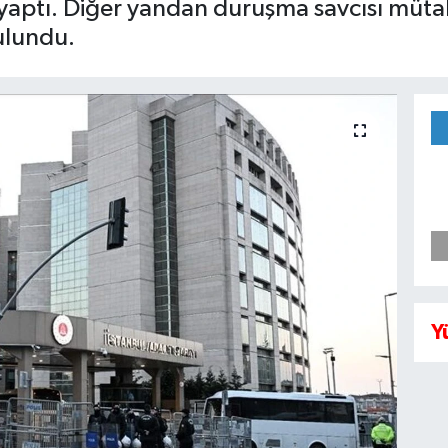
ptı. Diğer yandan duruşma savcısı mütala
ulundu.
Y