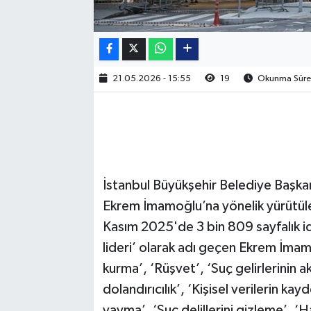
21.05.2026 - 15:55
19
Okunma Süres
İstanbul Büyükşehir Belediye Başkan
Ekrem İmamoğlu’na yönelik yürütüle
Kasım 2025'de 3 bin 809 sayfalık 
lideri’ olarak adı geçen Ekrem İma
kurma’, ‘Rüşvet’, ‘Suç gelirlerinin 
dolandırıcılık’, ‘Kişisel verilerin kay
yayma’, ‘Suç delillerini gizleme’, 