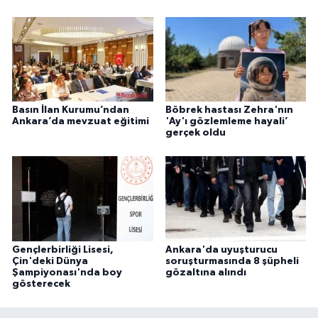
Basın İlan Kurumu’ndan
Böbrek hastası Zehra'nın
Ankara’da mevzuat eğitimi
'Ay'ı gözlemleme hayali’
gerçek oldu
Gençlerbirliği Lisesi,
Ankara'da uyuşturucu
Çin'deki Dünya
soruşturmasında 8 şüpheli
Şampiyonası'nda boy
gözaltına alındı
gösterecek