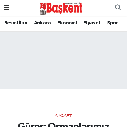
Resmi İlan
Ankara
Ekonomi
Siyaset
Spor
SIYASET
Gürer: Ormanlarımız