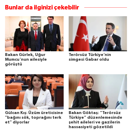
Bunlar da ilginizi çekebilir
Bakan Gürlek, Uğur
Terörsüz Türkiye’nin
Mumcu'nun ailesiyle
simgesi Gabar oldu
görüştü
Gülcan Kış: Üzüm üreticisine
Bakan Göktaş: “Terörsüz
"bağını sök, toprağını terk
Türkiye” düzenlemesinde
et" diyorlar
şehit aileleri ve gazilerin
hassasiyeti gözetildi