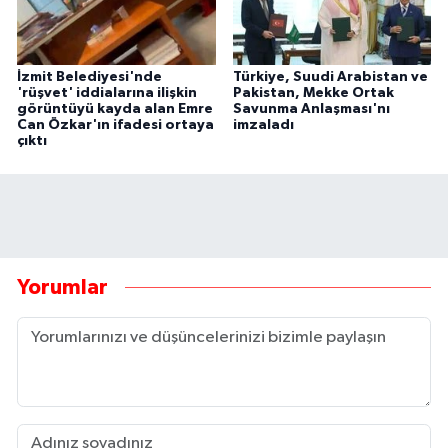
İzmit Belediyesi'nde
Türkiye, Suudi Arabistan ve
'rüşvet' iddialarına ilişkin
Pakistan, Mekke Ortak
görüntüyü kayda alan Emre
Savunma Anlaşması'nı
Can Özkar'ın ifadesi ortaya
imzaladı
çıktı
Yorumlar