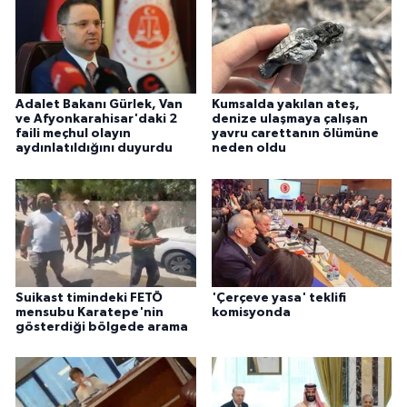
Adalet Bakanı Gürlek, Van
Kumsalda yakılan ateş,
ve Afyonkarahisar'daki 2
denize ulaşmaya çalışan
faili meçhul olayın
yavru carettanın ölümüne
aydınlatıldığını duyurdu
neden oldu
Suikast timindeki FETÖ
'Çerçeve yasa' teklifi
mensubu Karatepe'nin
komisyonda
gösterdiği bölgede arama