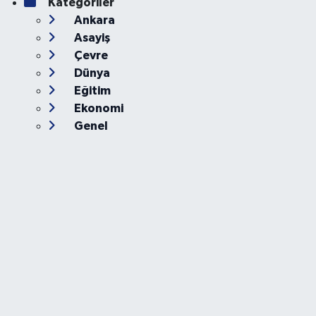
Kategoriler
Ankara
Asayiş
Çevre
Dünya
Eğitim
Ekonomi
Genel
Gündem
Güvenlik
Kültür-Sanat
Magazin
Özel Haber
Resmi İlan
Sağlık
Siyaset
Spor
Teknoloji