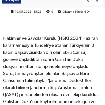
A
A
19.05.2026 - 15:25
9
Okunma Süresi: 4 Dk
Hakimler ve Savcılar Kurulu (HSK) 2024 Haziran
kararnamesiyle Tunceli’ye atanan Türkiye’nin 3
kadın başsavcısından biri olan Ebru Cansu,
göreve başladıktan sonra Gülistan Doku
dosyasını raftan indirip incelemeye başladı.
Soruşturmayı baştan ele alan Başsavcı Ebru
Cansu'nun talimatıyla, ‘Jandarma Dedektifleri’
olarak bilinen Jandarma Suç Araştırma Timleri
(JASAT) personelinden oluşan özel ekip kuruldu.
Gülistan Doku'nun kaybolmadan önceki gün ve