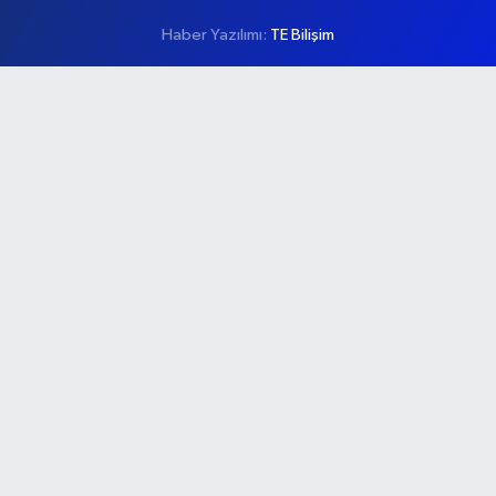
Haber Yazılımı:
TE Bilişim
Ana Sayfa
Kategoriler
Ankara
Asayiş
Çevre
Dünya
Eğitim
Ekonomi
Genel
Gündem
Güvenlik
Kültür-Sanat
Magazin