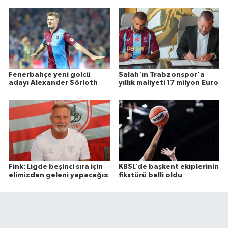
Fenerbahçe yeni golcü
Salah'ın Trabzonspor'a
adayı Alexander Sörloth
yıllık maliyeti 17 milyon Euro
Fink: Ligde beşinci sıra için
KBSL’de başkent ekiplerinin
elimizden geleni yapacağız
fikstürü belli oldu