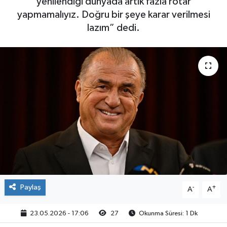
yenilendiği dünyada artık fazla rötar
yapmamalıyız. Doğru bir şeye karar verilmesi
lazım” dedi.
Paylaş
-
+
A
A
23.05.2026 - 17:06
27
Okunma Süresi: 1 Dk