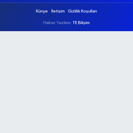
Künye
İletişim
Gizlilik Koşulları
Haber Yazılımı:
TE Bilişim
Ana Sayfa
Kategoriler
Ankara
Asayiş
Çevre
Dünya
Eğitim
Ekonomi
Genel
Gündem
Güvenlik