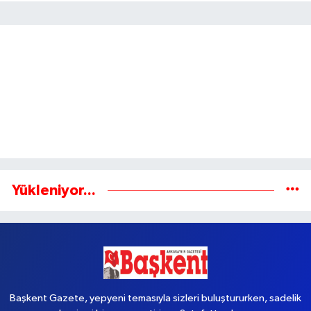
Yükleniyor...
Başkent Gazete, yepyeni temasıyla sizleri buluştururken, sadelik