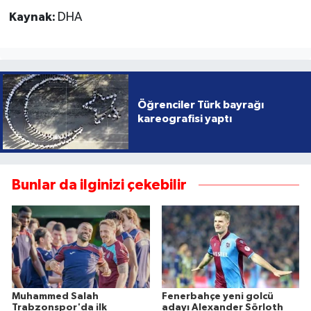
Kaynak:
DHA
Öğrenciler Türk bayrağı
kareografisi yaptı
Bunlar da ilginizi çekebilir
Muhammed Salah
Fenerbahçe yeni golcü
Trabzonspor'da ilk
adayı Alexander Sörloth