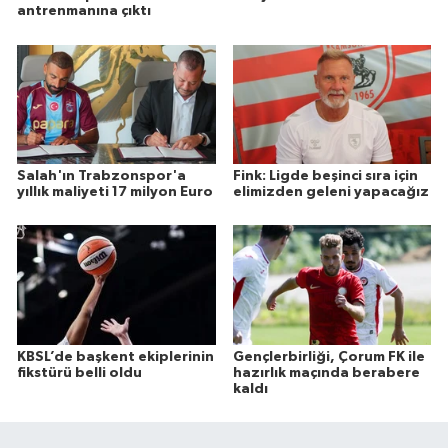
antrenmanına çıktı
Salah'ın Trabzonspor'a
Fink: Ligde beşinci sıra için
yıllık maliyeti 17 milyon Euro
elimizden geleni yapacağız
KBSL’de başkent ekiplerinin
Gençlerbirliği, Çorum FK ile
fikstürü belli oldu
hazırlık maçında berabere
kaldı