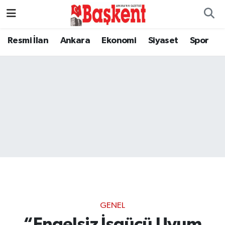
Resmi İlan
Ankara
Ekonomi
Siyaset
Spor
GENEL
“Engelsiz İşgücü Uyum