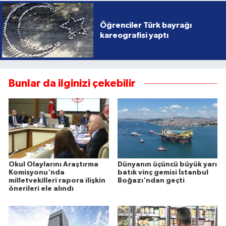
Öğrenciler Türk bayrağı
kareografisi yaptı
Bunlar da ilginizi çekebilir
Okul Olaylarını Araştırma
Dünyanın üçüncü büyük yarı
Komisyonu'nda
batık vinç gemisi İstanbul
milletvekilleri rapora ilişkin
Boğazı'ndan geçti
önerileri ele alındı