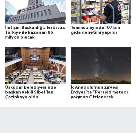
İletişim Başkanlığı: Terörsüz
Temmuz ayında 107 bin
Türkiye ile kazanan 86
gıda denetimi yapıldı
milyon olacak
Üsküdar Belediyesi'nde
İç Anadolu'nun zirvesi
başkan vekili Sibel Tan
Erciyes'te "Perseid meteor
Çetinkaya oldu
yağmuru" izlenecek