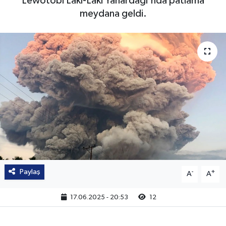
Lewotobi Laki-Laki Yanardağı'nda patlama
meydana geldi.
Paylaş
-
+
A
A
17.06.2025 - 20:53
12