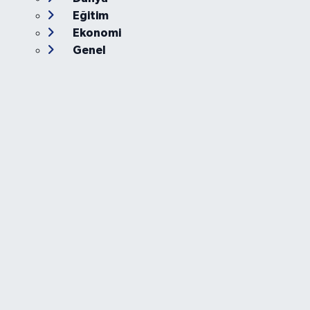
Eğitim
Ekonomi
Genel
Gündem
Güvenlik
Kültür-Sanat
Magazin
Özel Haber
Resmi İlan
Sağlık
Siyaset
Spor
Teknoloji
Yaşam
Foto Galeri
Video
Yazarlar
Röportaj