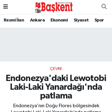
Resmi İlan
Ankara
Ekonomi
Siyaset
Spor
ÇEVRE
Endonezya'daki Lewotobi
Laki-Laki Yanardağı'nda
patlama
Endonezya'nın Doğu Flores bölgesindek