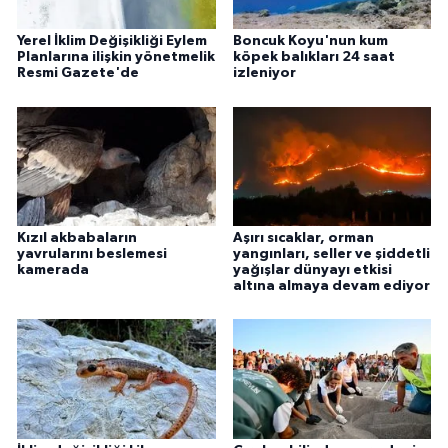
Yerel İklim Değişikliği Eylem
Boncuk Koyu'nun kum
Planlarına ilişkin yönetmelik
köpek balıkları 24 saat
Resmi Gazete'de
izleniyor
Kızıl akbabaların
Aşırı sıcaklar, orman
yavrularını beslemesi
yangınları, seller ve şiddetli
kamerada
yağışlar dünyayı etkisi
altına almaya devam ediyor