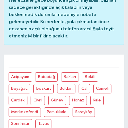
Saglık Eczanesi
Bekilli
YENİ MAH. MİTHATPAŞA CAD. NO:21 A
Yol Tarifi Al
0 (258) 791 24 96
Her eczane gece boyunca açık olmayabilir, bazıları
sadece gerektiğinde açık kalabilir veya
beklenmedik durumlar nedeniyle nöbete
gelemeyebilir. Bu nedenle, yola çıkmadan önce
eczanenin açık olduğunu telefon aracılığıyla teyit
etmeniz iyi bir fikir olacaktır.
Denizli Diğer İlçeler