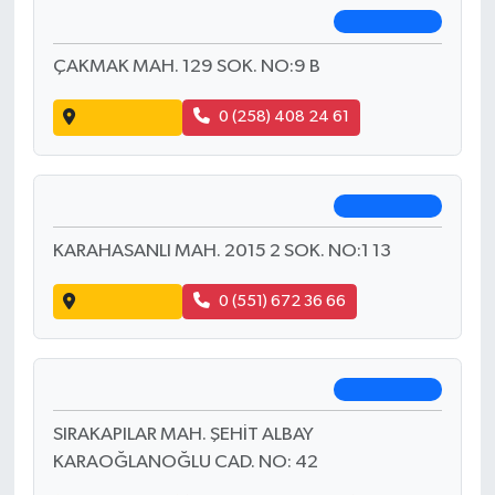
Paylaş
Denizli
10 Ağustos 2026 Pazartesi nöbetçi
eczane adres, telefon ve konumları
Çakmak Eczanesi
Merkezefendi
ÇAKMAK MAH. 129 SOK. NO:9 B
Yol Tarifi Al
0 (258) 408 24 61
Gencer Eczanesi
Merkezefendi
KARAHASANLI MAH. 2015 2 SOK. NO:1 13