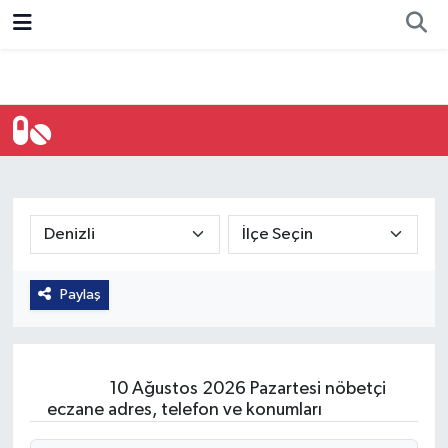
Resmi İlan
Ankara
Ekonomi
Siyaset
Spor
Denizli Nöbetçi Eczaneler