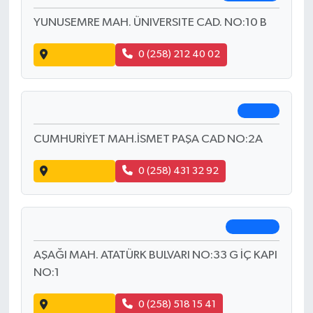
Aysun Eczanesi
Çivril
HAMAM MAH. UŞAK CAD. NO:142 B
Yol Tarifi Al
0 (258) 713 22 99
Kızıltas Eczanesi
Pamukkale
YUNUSEMRE MAH. ÜNIVERSITE CAD. NO:10 B
Yol Tarifi Al
0 (258) 212 40 02
Dönmez Eczanesi
Buldan
CUMHURİYET MAH.İSMET PAŞA CAD NO:2A