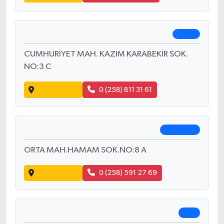
Yol Tarifi Al
0 (258) 431 32 92
Saglık Eczanesi
Acıpayam
AŞAĞI MAH. ATATÜRK BULVARI NO:33 G İÇ KAPI
NO:1
Yol Tarifi Al
0 (258) 518 15 41
Yenı Kaftan Eczanesi
Honaz
CUMHURİYET MAH. KAZIM KARABEKİR SOK.
NO:3 C
Yol Tarifi Al
0 (258) 811 31 61