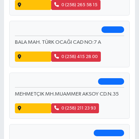
Yol Tarifi Al
0 (551) 672 36 66
Demiray Eczanesi
Merkezefendi
SIRAKAPILAR MAH. ŞEHİT ALBAY
KARAOĞLANOĞLU CAD. NO: 42
Yol Tarifi Al
0 (258) 265 58 15
Yalçın Eczanesi
Sarayköy
BALA MAH. TÜRK OCAĞI CAD NO:7 A
Yol Tarifi Al
0 (258) 415 28 00