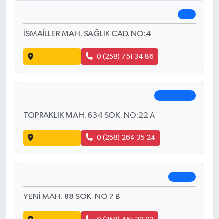
Kuzgun Eczanesi
Çameli
YENİ MAH. MİMAR SİNAN CAD. NO:4 A
Yol Tarifi Al
0 (258) 571 62 00
Gündüz Eczanesi
Çal
İSMAİLLER MAH. SAĞLIK CAD. NO:4
Yol Tarifi Al
0 (258) 751 34 86
Seçkın Eczanesi
Pamukkale