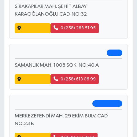
Bılge Eczanesi
Pamukkale
MEHMETÇIK MH.MUAMMER AKSOY CD.N.35
Yol Tarifi Al
0 (258) 211 23 93
Denizli Eczanesi
Merkezefendi
SIRAKAPILAR MAH. ŞEHİT ALBAY
KARAOĞLANOĞLU CAD. NO:32
Yol Tarifi Al
0 (258) 263 51 95
Mehmet Eczanesi
Tavas
SAMANLIK MAH. 1008 SOK. NO:40 A