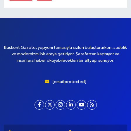
Acipayam
Babadağ
Baklan
Bekilli
Beyağaç
Bozkurt
Buldan
Çal
Çameli
Çardak
Çivril
Güney
Honaz
Kale
Merkezefendi
Pamukkale
Sarayköy
Serinhisar
Tavas
Başkent Gazete, yepyeni temasıyla sizleri buluştururken, sadelik
ve modernizmi bir araya getiriyor. Şatafattan kaçınıyor ve
insanlara haber okuyabilecekleri bir altyapı sunuyor.