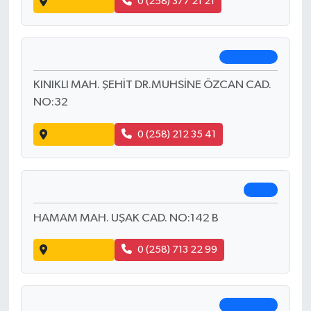
Yol Tarifi Al
0 (258) 613 06 99
Sena Kelleci Eczanesi
Merkezefendi
MERKEZEFENDİ MAH. 29 EKİM BULV. CAD.
NO:23 B
Yol Tarifi Al
0 (258) 377 21 21
Çamlık Eczanesi
Pamukkale
KINIKLI MAH. ŞEHİT DR.MUHSİNE ÖZCAN CAD.
NO:32
Yol Tarifi Al
0 (258) 212 35 41