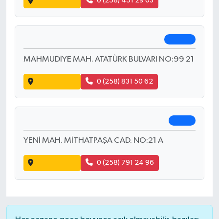
TOPRAKLIK MAH. 634 SOK. NO:22 A
Yol Tarifi Al
0 (258) 264 35 24
Dalca Eczanesi
Güney
YENİ MAH. 88 SOK. NO 7 B
Yol Tarifi Al
0 (258) 451 29 03
Hambat Eczanesi
Bozkurt
MAHMUDİYE MAH. ATATÜRK BULVARI NO:99 21
Yol Tarifi Al
0 (258) 831 50 62