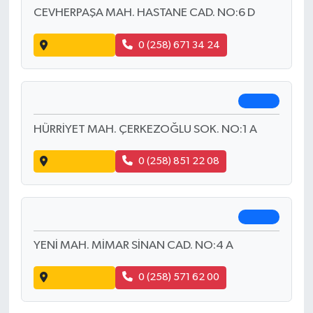
Sedef Eczanesi
Serinhisar
ORTA MAH.HAMAM SOK.NO:8 A
Yol Tarifi Al
0 (258) 591 27 69
Altay Eczanesi
Kale
CEVHERPAŞA MAH. HASTANE CAD. NO:6 D
Yol Tarifi Al
0 (258) 671 34 24
Damla Eczanesi
Çardak
HÜRRİYET MAH. ÇERKEZOĞLU SOK. NO:1 A
Yol Tarifi Al
0 (258) 851 22 08