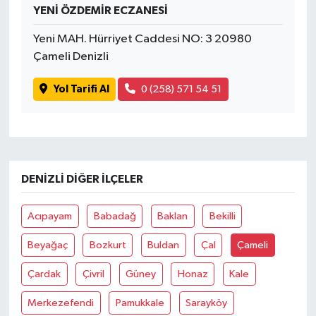
YENİ ÖZDEMİR ECZANESİ
Yaşam
Yeni MAH. Hürriyet Caddesi NO: 3 20980
Çameli Denizli
Yol Tarifi Al
0 (258) 571 54 51
DENIZLI DIĞER İLÇELER
Acıpayam
Babadağ
Baklan
Bekilli
Beyağaç
Bozkurt
Buldan
Çal
Çameli
Çardak
Çivril
Güney
Honaz
Kale
Merkezefendi
Pamukkale
Sarayköy