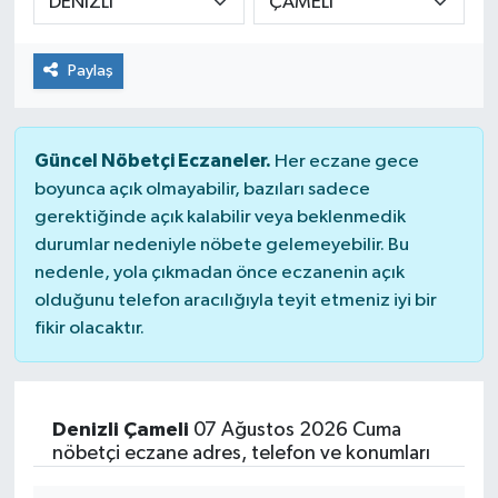
Güvenlik
Paylaş
Kültür-Sanat
Magazin
Güncel Nöbetçi Eczaneler.
Her eczane gece
boyunca açık olmayabilir, bazıları sadece
Özel Haber
gerektiğinde açık kalabilir veya beklenmedik
durumlar nedeniyle nöbete gelemeyebilir. Bu
Resmi İlan
nedenle, yola çıkmadan önce eczanenin açık
olduğunu telefon aracılığıyla teyit etmeniz iyi bir
Sağlık
fikir olacaktır.
Siyaset
Denizli Çameli
07 Ağustos 2026 Cuma
Spor
nöbetçi eczane adres, telefon ve konumları
Teknoloji