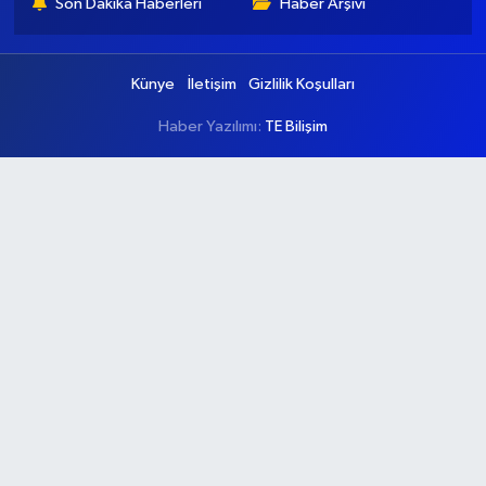
Son Dakika Haberleri
Haber Arşivi
Künye
İletişim
Gizlilik Koşulları
Haber Yazılımı:
TE Bilişim
Ana Sayfa
Kategoriler
Ankara
Asayiş
Çevre
Dünya
Eğitim
Ekonomi
Genel