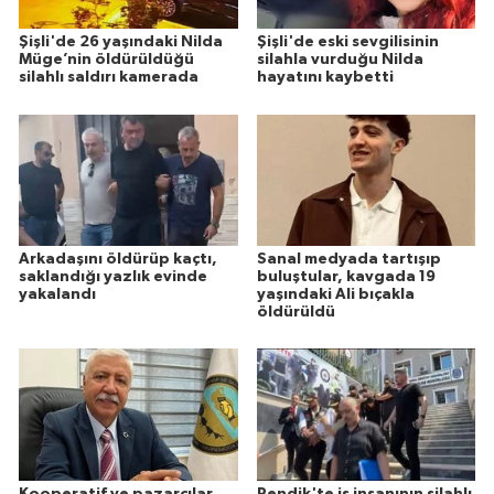
Şişli'de 26 yaşındaki Nilda
Şişli'de eski sevgilisinin
Müge’nin öldürüldüğü
silahla vurduğu Nilda
silahlı saldırı kamerada
hayatını kaybetti
Arkadaşını öldürüp kaçtı,
Sanal medyada tartışıp
saklandığı yazlık evinde
buluştular, kavgada 19
yakalandı
yaşındaki Ali bıçakla
öldürüldü
Kooperatif ve pazarcılar
Pendik'te iş insanının silahlı