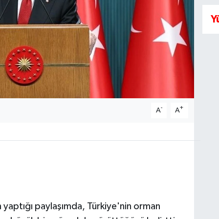
Y
-
+
A
A
yaptığı paylaşımda, Türkiye'nin orman