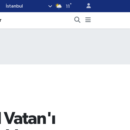
°
İstanbul
11
r
 Vatan'ı