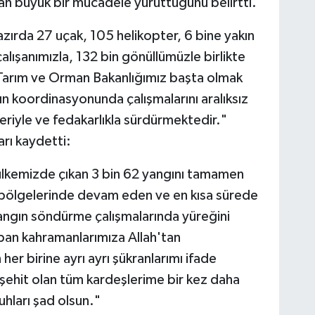
an büyük bir mücadele yürüttüğünü belirtti.
hazırda 27 uçak, 105 helikopter, 6 bine yakın
lışanımızla, 132 bin gönüllümüzle birlikte
Tarım ve Orman Bakanlığımız başta olmak
ın koordinasyonunda çalışmalarını aralıksız
eriyle ve fedakarlıkla sürdürmektedir."
arı kaydetti:
ülkemizde çıkan 3 bin 62 yangını tamamen
ı bölgelerinde devam eden ve en kısa sürede
 yangın söndürme çalışmalarında yüreğini
pan kahramanlarımıza Allah'tan
 her birine ayrı ayrı şükranlarımı ifade
ehit olan tüm kardeşlerime bir kez daha
hları şad olsun."