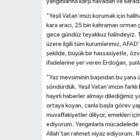
yangınlarına karşı havadan ve karad
"Yeşil Vatan'ımızı korumak için hali
kara aracı, 25 bin kahraman orman ça
gece gündüz teyakkuz halindeyiz. 
üzere ilgili tüm kurumlarımız, AFAD'
şekilde, büyük bir hassasiyetle, özv
ifadelerine yer veren Erdoğan, şunl
"Yaz mevsiminin başından bu yana 
söndürdük. Yeşil Vatan'ımızın farkl
hayırlı haberler almayı dilediğimiz
ortaya koyan, canla başla görev ya
muvaffakiyetler diliyor, emekleri için
ediyorum. Yangınlarla mücadelede ş
Allah'tan rahmet niyaz ediyorum. Ru