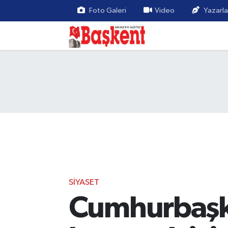
Foto Galeri
Video
Yazarla
SIYASET
Cumhurbaşka