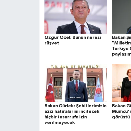
Özgür Özel: Bunun neresi
Bakan Ş
rüşvet
"Milleti
Türkiye
paylaşım
Bakan Gürlek: Şehitlerimizin
Bakan Gü
aziz hatıralarını incitecek
Mumcu'nu
hiçbir tasarrufa izin
görüştü
verilmeyecek