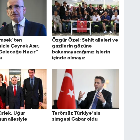
imşek'ten
Özgür Özel: Şehit aileleri ve
mizle Çeyrek Asır,
gazilerin gözüne
 Geleceğe Hazır"
bakamayacağımız işlerin
ı
içinde olmayız
rlek, Uğur
Terörsüz Türkiye’nin
n ailesiyle
simgesi Gabar oldu