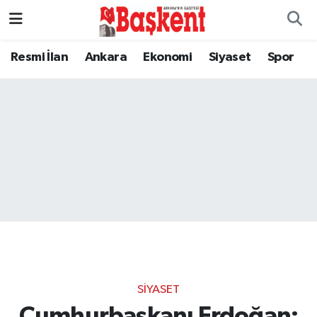
Resmi İlan
Ankara
Ekonomi
Siyaset
Spor
SIYASET
Cumhurbaşkanı Erdoğan: