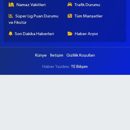
Namaz Vakitleri
Trafik Durumu
Süper Lig Puan Durumu
Tüm Manşetler
ve Fikstür
Son Dakika Haberleri
Haber Arşivi
Künye
İletişim
Gizlilik Koşulları
Haber Yazılımı:
TE Bilişim
Ana Sayfa
Kategoriler
Ankara
Asayiş
Çevre