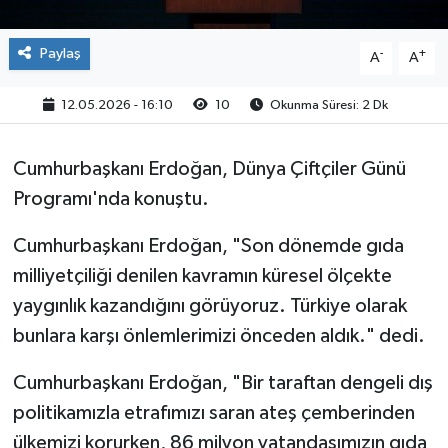
Paylaş
-
+
A
A
12.05.2026 - 16:10
10
Okunma Süresi: 2 Dk
Cumhurbaşkanı Erdoğan, Dünya Çiftçiler Günü
Programı'nda konuştu.
Cumhurbaşkanı Erdoğan, "Son dönemde gıda
milliyetçiliği denilen kavramın küresel ölçekte
yaygınlık kazandığını görüyoruz. Türkiye olarak
bunlara karşı önlemlerimizi önceden aldık." dedi.
Cumhurbaşkanı Erdoğan, "Bir taraftan dengeli dış
politikamızla etrafımızı saran ateş çemberinden
ülkemizi korurken, 86 milyon vatandaşımızın gıda