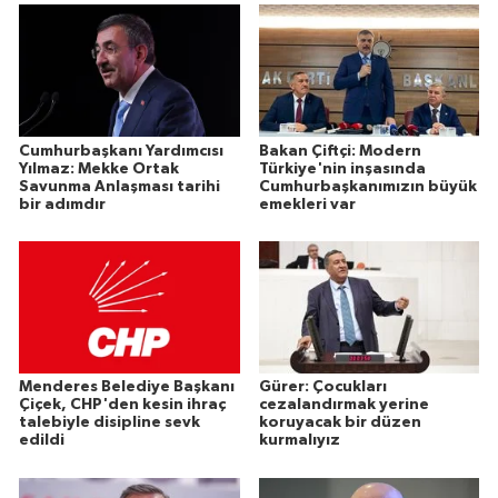
Cumhurbaşkanı Yardımcısı
Bakan Çiftçi: Modern
Yılmaz: Mekke Ortak
Türkiye'nin inşasında
Savunma Anlaşması tarihi
Cumhurbaşkanımızın büyük
bir adımdır
emekleri var
Menderes Belediye Başkanı
Gürer: Çocukları
Çiçek, CHP'den kesin ihraç
cezalandırmak yerine
talebiyle disipline sevk
koruyacak bir düzen
edildi
kurmalıyız