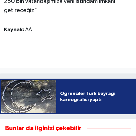
250 bin vatandaşımıza yeni istihdam imkanı
getireceğiz"
Kaynak:
AA
Öğrenciler Türk bayrağı
kareografisi yaptı
Bunlar da ilginizi çekebilir