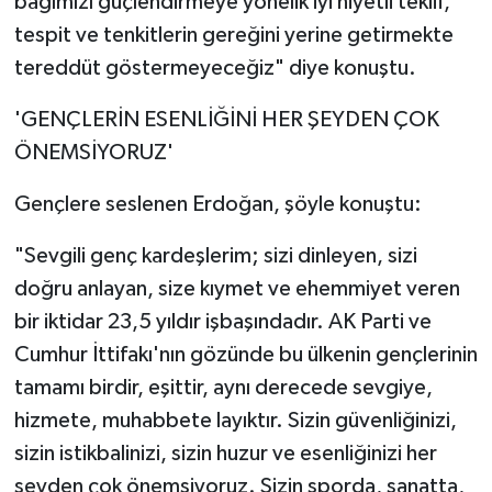
bağımızı güçlendirmeye yönelik iyi niyetli teklif,
tespit ve tenkitlerin gereğini yerine getirmekte
tereddüt göstermeyeceğiz" diye konuştu.
'GENÇLERİN ESENLİĞİNİ HER ŞEYDEN ÇOK
ÖNEMSİYORUZ'
Gençlere seslenen Erdoğan, şöyle konuştu:
"Sevgili genç kardeşlerim; sizi dinleyen, sizi
doğru anlayan, size kıymet ve ehemmiyet veren
bir iktidar 23,5 yıldır işbaşındadır. AK Parti ve
Cumhur İttifakı'nın gözünde bu ülkenin gençlerinin
tamamı birdir, eşittir, aynı derecede sevgiye,
hizmete, muhabbete layıktır. Sizin güvenliğinizi,
sizin istikbalinizi, sizin huzur ve esenliğinizi her
şeyden çok önemsiyoruz. Sizin sporda, sanatta,