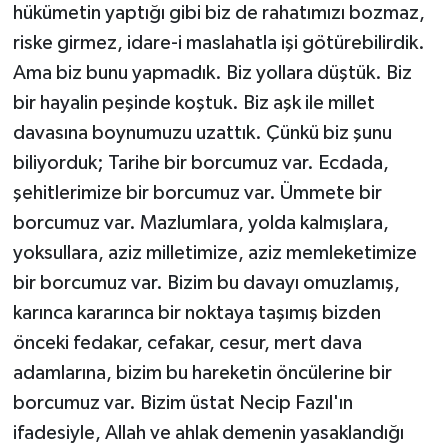
hükümetin yaptığı gibi biz de rahatımızı bozmaz,
riske girmez, idare-i maslahatla işi götürebilirdik.
Ama biz bunu yapmadık. Biz yollara düştük. Biz
bir hayalin peşinde koştuk. Biz aşk ile millet
davasına boynumuzu uzattık. Çünkü biz şunu
biliyorduk; Tarihe bir borcumuz var. Ecdada,
şehitlerimize bir borcumuz var. Ümmete bir
borcumuz var. Mazlumlara, yolda kalmışlara,
yoksullara, aziz milletimize, aziz memleketimize
bir borcumuz var. Bizim bu davayı omuzlamış,
karınca kararınca bir noktaya taşımış bizden
önceki fedakar, cefakar, cesur, mert dava
adamlarına, bizim bu hareketin öncülerine bir
borcumuz var. Bizim üstat Necip Fazıl'ın
ifadesiyle, Allah ve ahlak demenin yasaklandığı