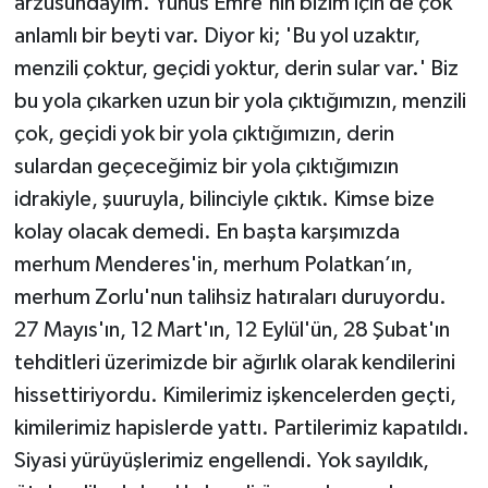
arzusundayım. Yunus Emre'nin bizim için de çok
anlamlı bir beyti var. Diyor ki; 'Bu yol uzaktır,
menzili çoktur, geçidi yoktur, derin sular var.' Biz
bu yola çıkarken uzun bir yola çıktığımızın, menzili
çok, geçidi yok bir yola çıktığımızın, derin
sulardan geçeceğimiz bir yola çıktığımızın
idrakiyle, şuuruyla, bilinciyle çıktık. Kimse bize
kolay olacak demedi. En başta karşımızda
merhum Menderes'in, merhum Polatkan’ın,
merhum Zorlu'nun talihsiz hatıraları duruyordu.
27 Mayıs'ın, 12 Mart'ın, 12 Eylül'ün, 28 Şubat'ın
tehditleri üzerimizde bir ağırlık olarak kendilerini
hissettiriyordu. Kimilerimiz işkencelerden geçti,
kimilerimiz hapislerde yattı. Partilerimiz kapatıldı.
Siyasi yürüyüşlerimiz engellendi. Yok sayıldık,