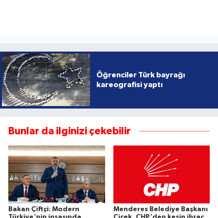
Öğrenciler Türk bayrağı
kareografisi yaptı
Bunlar da ilginizi çekebilir
Bakan Çiftçi: Modern
Menderes Belediye Başkanı
Türkiye'nin inşasında
Çiçek, CHP'den kesin ihraç