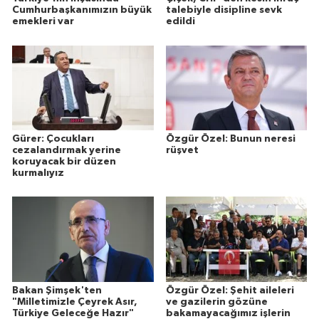
Cumhurbaşkanımızın büyük
talebiyle disipline sevk
emekleri var
edildi
Gürer: Çocukları
Özgür Özel: Bunun neresi
cezalandırmak yerine
rüşvet
koruyacak bir düzen
kurmalıyız
Bakan Şimşek'ten
Özgür Özel: Şehit aileleri
"Milletimizle Çeyrek Asır,
ve gazilerin gözüne
Türkiye Geleceğe Hazır"
bakamayacağımız işlerin