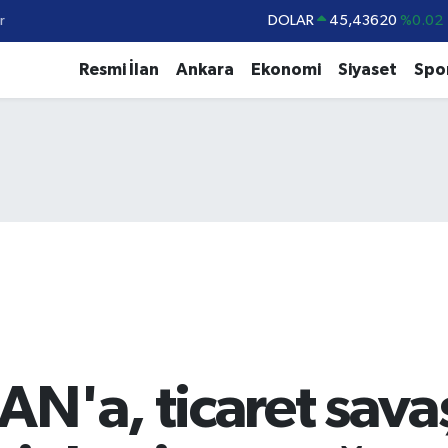
r
DOLAR
45,43620
%0.02
EURO
53,38690
%0.19
Resmi İlan
Ankara
Ekonomi
Siyaset
Spo
STERLİN
61,60380
%0.18
G.ALTIN
6862,09000
%0.19
BİST100
14.598,00
%0
BITCOIN
79.591,74
%-1.82
N'a, ticaret savaş