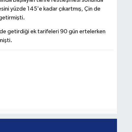
arasında başlayan tarife restleşmesi sonunda
sini yüzde 145'e kadar çıkartmış, Çin de
etirmişti.
e getirdiği ek tarifeleri 90 gün ertelerken
mişti.