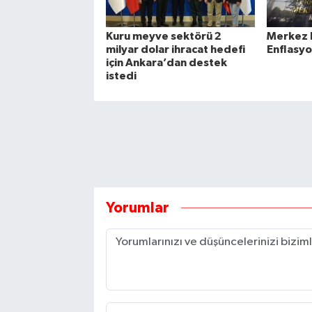
Kuru meyve sektörü 2
Merkez B
milyar dolar ihracat hedefi
Enflasyo
için Ankara’dan destek
istedi
Yorumlar