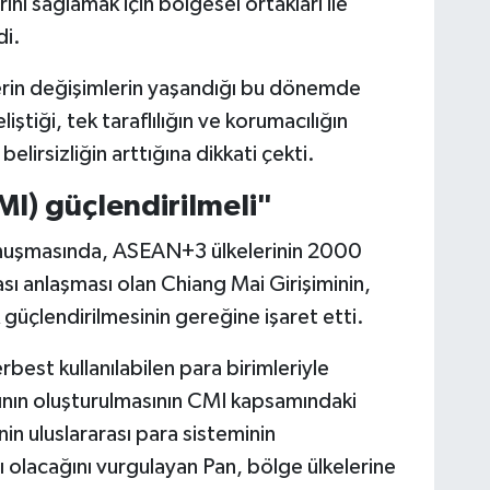
arını sağlamak için bölgesel ortakları ile
di.
rin değişimlerin yaşandığı bu dönemde
iştiği, tek taraflılığın ve korumacılığın
belirsizliğin arttığına dikkati çekti.
MI) güçlendirilmeli"
onuşmasında, ASEAN+3 ülkelerinin 2000
kası anlaşması olan Chiang Mai Girişiminin,
 güçlendirilmesinin gereğine işaret etti.
rbest kullanılabilen para birimleriyle
cının oluşturulmasının CMI kapsamındaki
in uluslararası para sisteminin
cı olacağını vurgulayan Pan, bölge ülkelerine