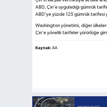
Çin'in karşılık vermesiyle iki ülke 
ABD, Çin'e uyguladığı gümrük tarife
ABD'ye yüzde 125 gümrük tarifesi g
Washington yönetimi, diğer ülkelerd
Çin'e yönelik tarifeler yürürlüğe gir
Kaynak:
AA