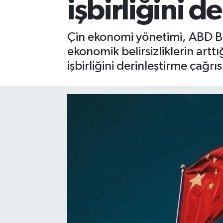
işbirliğini d
Çin ekonomi yönetimi, ABD Baş
ekonomik belirsizliklerin art
işbirliğini derinleştirme çağr