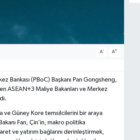
-
+
A
A
rkez Bankası (PBoC) Başkanı Pan Gongsheng,
enen ASEAN+3 Maliye Bakanları ve Merkez
dı.
a ve Güney Kore temsilcilerini bir araya
akanı Fan, Çin'in, makro politika
et ve yatırım bağlarını derinleştirmek,