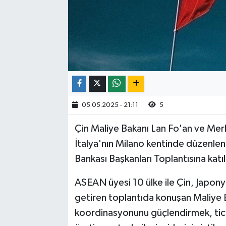
05.05.2025 - 21:11
5
Çin Maliye Bakanı Lan Fo'an ve Me
İtalya'nın Milano kentinde düzenl
Bankası Başkanları Toplantısına katıl
ASEAN üyesi 10 ülke ile Çin, Japony
getiren toplantıda konuşan Maliye B
koordinasyonunu güçlendirmek, ticar