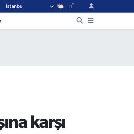
°
İstanbul
11
r
ına karşı