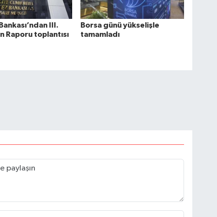
ankası’ndan III.
Borsa günü yükselişle
n Raporu toplantısı
tamamladı