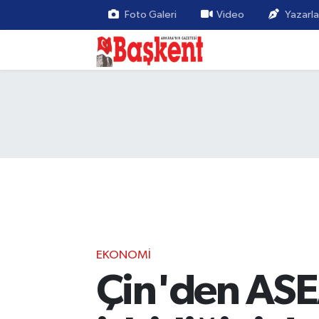
Foto Galeri
Video
Yazarla
EKONOMI
Çin'den ASEA