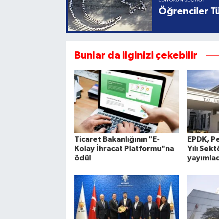
EDITÖRÜN SEÇTIĞI
Öğrenciler Tü
Bunlar da ilginizi çekebilir
Ticaret Bakanlığının "E-
EPDK, Pe
Kolay İhracat Platformu"na
Yılı Sek
ödül
yayımlad