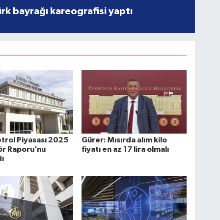
rk bayrağı kareografisi yaptı
trol Piyasası 2025
Gürer: Mısırda alım kilo
tör Raporu’nu
fiyatı en az 17 lira olmalı
ı