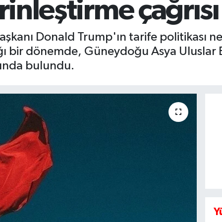
erinleştirme çağrısı
kanı Donald Trump'ın tarife politikası nede
tığı bir dönemde, Güneydoğu Asya Uluslar B
ısında bulundu.
Y