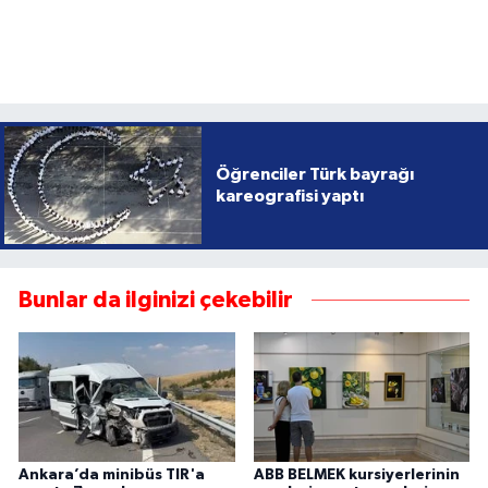
Öğrenciler Türk bayrağı
kareografisi yaptı
Bunlar da ilginizi çekebilir
Ankara’da minibüs TIR'a
ABB BELMEK kursiyerlerinin