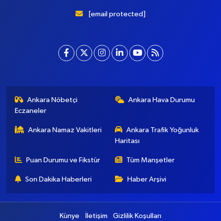
Başkent Gazete, yepyeni temasıyla sizleri buluştururken, sadelik
ve modernizmi bir araya getiriyor. Şatafattan kaçınıyor ve
insanlara haber okuyabilecekleri bir altyapı sunuyor.
[email protected]
Ankara Nöbetçi
Ankara Hava Durumu
Eczaneler
Ankara Namaz Vakitleri
Ankara Trafik Yoğunluk
Haritası
Puan Durumu ve Fikstür
Tüm Manşetler