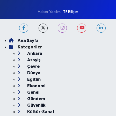
Son Dakika Haberleri
Haber Arşivi
Künye
İletişim
Gizlilik Koşulları
Haber Yazılımı:
TE Bilişim
Ana Sayfa
Kategoriler
Ankara
Asayiş
Çevre
Dünya
Eğitim
Ekonomi