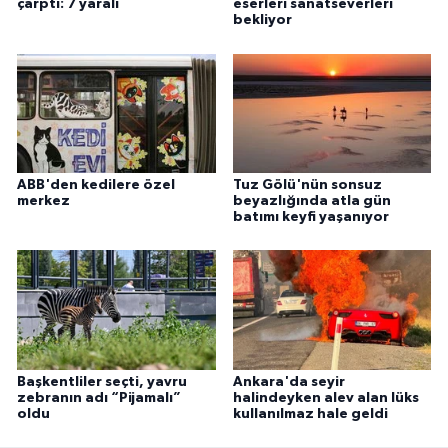
çarptı: 7 yaralı
eserleri sanatseverleri
bekliyor
ABB'den kedilere özel
Tuz Gölü'nün sonsuz
merkez
beyazlığında atla gün
batımı keyfi yaşanıyor
Başkentliler seçti, yavru
Ankara'da seyir
zebranın adı “Pijamalı”
halindeyken alev alan lüks
oldu
kullanılmaz hale geldi