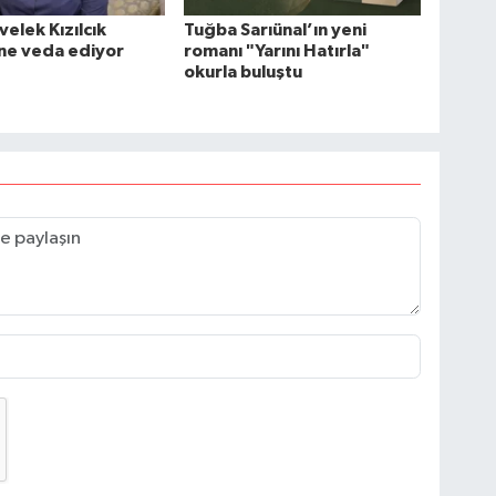
velek Kızılcık
Tuğba Sarıünal’ın yeni
ne veda ediyor
romanı "Yarını Hatırla"
okurla buluştu