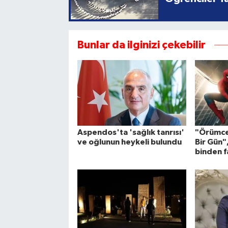
Bunlar da ilginizi çekebilir
Aspendos'ta 'sağlık tanrısı'
"Örümce
ve oğlunun heykeli bulundu
Bir Gün"
binden fa