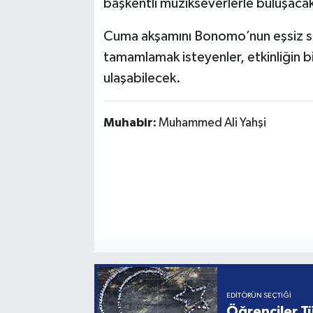
başkentli müzikseverlerle buluşaca
Cuma akşamını Bonomo’nun eşsiz sahn
tamamlamak isteyenler, etkinliğin bi
ulaşabilecek.
Muhabir:
Muhammed Ali Yahşi
EDITÖRÜN SEÇTIĞI
Öğrenciler Tü