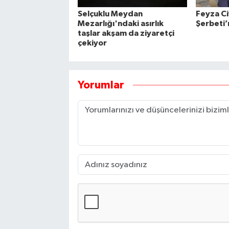
Selçuklu Meydan
Feyza Ci
Mezarlığı'ndaki asırlık
Şerbeti’
taşlar akşam da ziyaretçi
çekiyor
Yorumlar