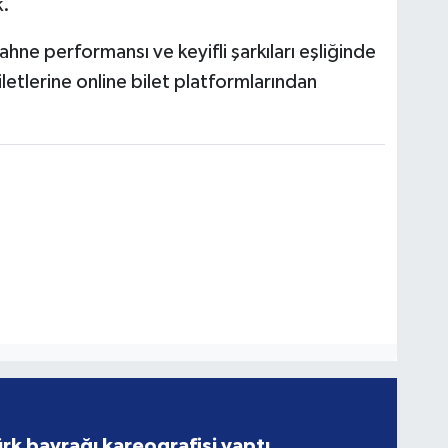
k.
e performansı ve keyifli şarkıları eşliğinde
letlerine online bilet platformlarından
rk bayrağı kareografisi yaptı