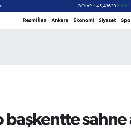
r
DOLAR
45,43620
%0.02
EURO
53,38690
%0.19
Resmi İlan
Ankara
Ekonomi
Siyaset
Spo
STERLİN
61,60380
%0.18
G.ALTIN
6862,09000
%0.19
BİST100
14.598,00
%0
BITCOIN
79.591,74
%-1.82
başkentte sahne 