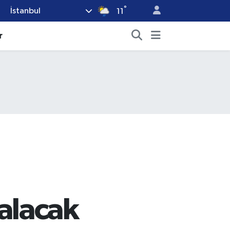
°
İstanbul
11
r
alacak