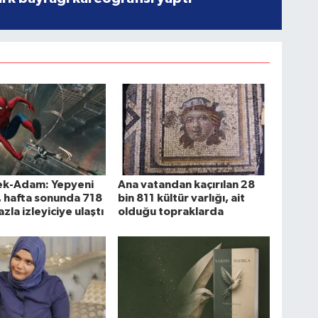
k-Adam: Yepyeni
Ana vatandan kaçırılan 28
, hafta sonunda 718
bin 811 kültür varlığı, ait
zla izleyiciye ulaştı
olduğu topraklarda