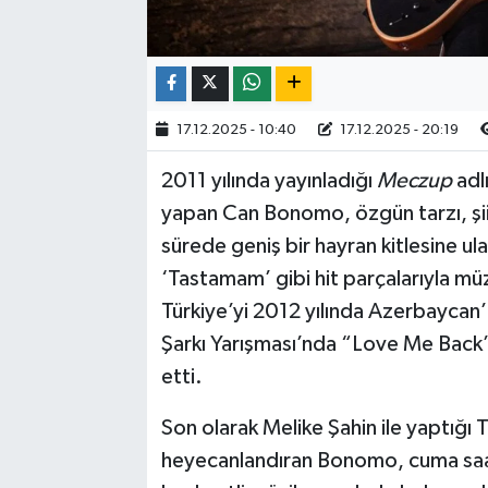
17.12.2025 - 10:40
17.12.2025 - 20:19
2011 yılında yayınladığı
Meczup
adlı
yapan Can Bonomo, özgün tarzı, şiirs
sürede geniş bir hayran kitlesine ula
‘Tastamam’ gibi hit parçalarıyla müzi
Türkiye’yi 2012 yılında Azerbaycan
Şarkı Yarışması’nda “Love Me Back” a
etti.
Son olarak Melike Şahin ile yaptığı T
heyecanlandıran Bonomo, cuma saat