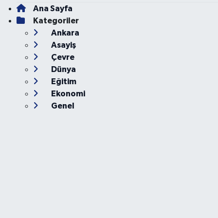
Ana Sayfa
Kategoriler
Ankara
Asayiş
Çevre
Dünya
Eğitim
Ekonomi
Genel
Gündem
Güvenlik
Kültür-Sanat
Magazin
Özel Haber
Resmi İlan
Sağlık
Siyaset
Spor