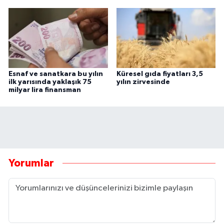
Esnaf ve sanatkara bu yılın
Küresel gıda fiyatları 3,5
ilk yarısında yaklaşık 75
yılın zirvesinde
milyar lira finansman
Yorumlar