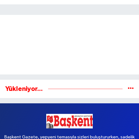
Yükleniyor...
Başkent Gazete, yepyeni temasıyla sizleri buluştururken, sadelik