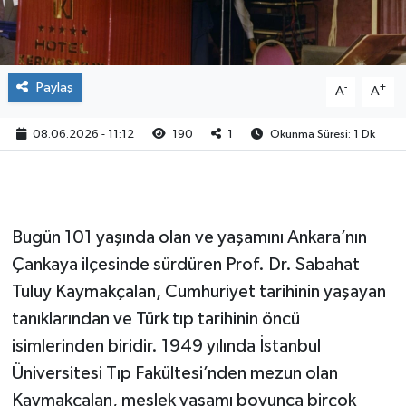
Paylaş
-
+
A
A
08.06.2026 - 11:12
190
1
Okunma Süresi: 1 Dk
Bugün 101 yaşında olan ve yaşamını Ankara’nın
Çankaya ilçesinde sürdüren Prof. Dr. Sabahat
Tuluy Kaymakçalan, Cumhuriyet tarihinin yaşayan
tanıklarından ve Türk tıp tarihinin öncü
isimlerinden biridir. 1949 yılında İstanbul
Üniversitesi Tıp Fakültesi’nden mezun olan
Kaymakçalan, meslek yaşamı boyunca birçok