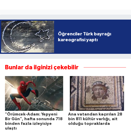
Öğrenciler Türk bayrağı
kareografisi yaptı
Bunlar da ilginizi çekebilir
"Örümcek-Adam: Yepyeni
Ana vatandan kaçırılan 28
Bir Gün", hafta sonunda 718
bin 811 kültür varlığı, ait
binden fazla izleyiciye
olduğu topraklarda
ulaştı