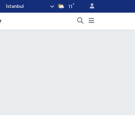
°
İstanbul
11
r