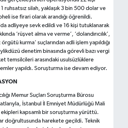
1 ruhsatsız silah, yaklaşık 3 bin 500 dolar ve
pheli ise firari olarak arandığı öğrenildi.
da adliyeye sevk edildi ve 16 kişi tutuklanarak
kında ‘rüşvet alma ve verme’, ‘dolandırıcılık’,
 örgütü kurma’ suçlarından adli işlem yapıldığı
eylikdüzü denetim binasında görevli bazı vergi
ket temsilcileri arasındaki usulsüzlüklere
şlemler yapıldı. Soruşturma ise devam ediyor.
RASYON
lığı Memur Suçları Soruşturma Bürosu
tlarıyla, İstanbul İl Emniyet Müdürlüğü Mali
kipleri kapsamlı bir soruşturma yürüttü.
alar doğrultusunda harekete geçildi. Teknik