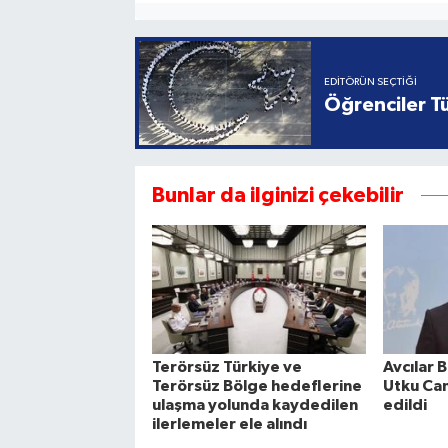
EDITÖRÜN SEÇTIĞI
Öğrenciler Tü
Bunlar da ilginizi çekebilir
Terörsüz Türkiye ve
Avcılar 
Terörsüz Bölge hedeflerine
Utku Can
ulaşma yolunda kaydedilen
edildi
ilerlemeler ele alındı