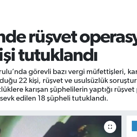
nde rüşvet opera
işi tutuklandı
lu’nda görevli bazı vergi müfettişleri, kam
lduğu 22 kişi, rüşvet ve usulsüzlük soruş
lüklere karışan şüphelilerin yaptığı rüşvet 
sevk edilen 18 şüpheli tutuklandı.