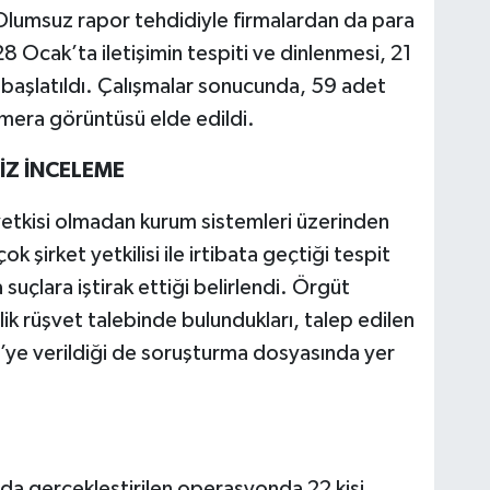
 Olumsuz rapor tehdidiyle firmalardan da para
 28 Ocak’ta iletişimin tespiti ve dinlenmesi, 21
ı başlatıldı. Çalışmalar sonucunda, 59 adet
amera görüntüsü elde edildi.
İZ İNCELEME
etkisi olmadan kurum sistemleri üzerinden
ok şirket yetkilisi ile irtibata geçtiği tespit
a suçlara iştirak ettiği belirlendi. Örgüt
ik rüşvet talebinde bulundukları, talep edilen
.’ye verildiği de soruşturma dosyasında yer
’da gerçekleştirilen operasyonda 22 kişi