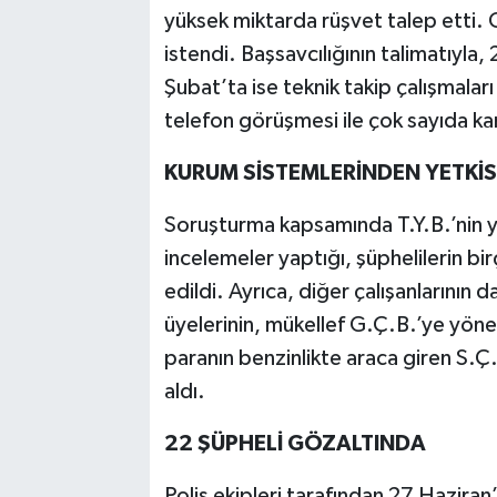
yüksek miktarda rüşvet talep etti.
istendi. Başsavcılığının talimatıyla,
Şubat’ta ise teknik takip çalışmalar
telefon görüşmesi ile çok sayıda k
KURUM SİSTEMLERİNDEN YETKİS
Soruşturma kapsamında T.Y.B.’nin y
incelemeler yaptığı, şüphelilerin birç
edildi. Ayrıca, diğer çalışanlarının d
üyelerinin, mükellef G.Ç.B.’ye yönel
paranın benzinlikte araca giren S.Ç
aldı.
22 ŞÜPHELİ GÖZALTINDA
Polis ekipleri tarafından 27 Haziran