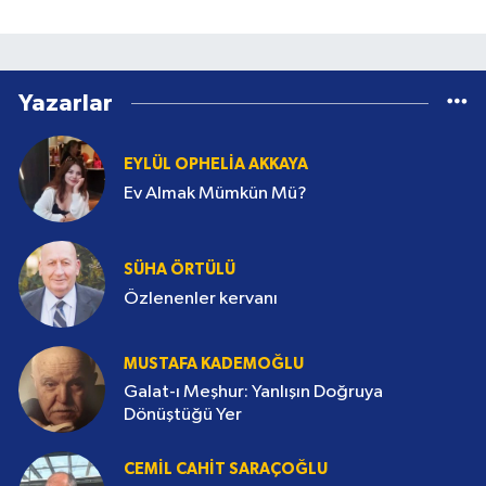
Yazarlar
EYLÜL OPHELIA AKKAYA
Ev Almak Mümkün Mü?
SÜHA ÖRTÜLÜ
Özlenenler kervanı
MUSTAFA KADEMOĞLU
Galat-ı Meşhur: Yanlışın Doğruya
Dönüştüğü Yer
CEMIL CAHIT SARAÇOĞLU