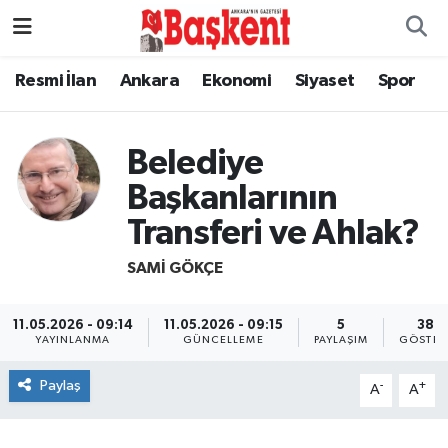
Resmi İlan
Ankara
Ekonomi
Siyaset
Spor
Belediye
Başkanlarının
Transferi ve Ahlak?
SAMI GÖKÇE
11.05.2026 - 09:14
11.05.2026 - 09:15
5
386
YAYINLANMA
GÜNCELLEME
PAYLAŞIM
GÖSTER
Paylaş
-
+
A
A