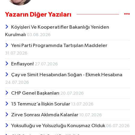
Yazarın Diğer Yazıları
Köyişleri Ve Kooperatifler Bakanlığı Yeniden
Kurulmalı
03.08.2026
Yeni Parti Programında Tartışılan Maddeler
31.07.2026
Enflasyon!
27.07.2026
Çay ve Simit Hesabından Soğan - Ekmek Hesabına
24.07.2026
CHP Genel Başkanları
20.07.2026
15 Temmuz’a İlişkin Sorular
13.07.2026
Zirve Sonrası Aklımda Kalanlar
10.07.2026
Yoksulluğu ve Yolsuzluğu Konuşmaz Olduk
06.07.2026