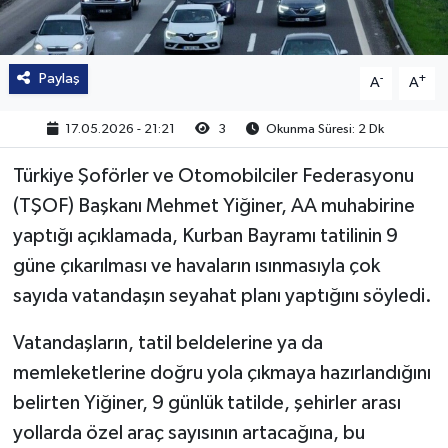
Paylaş
-
+
A
A
17.05.2026 - 21:21
3
Okunma Süresi: 2 Dk
Türkiye Şoförler ve Otomobilciler Federasyonu
(TŞOF) Başkanı Mehmet Yiğiner, AA muhabirine
yaptığı açıklamada, Kurban Bayramı tatilinin 9
güne çıkarılması ve havaların ısınmasıyla çok
sayıda vatandaşın seyahat planı yaptığını söyledi.
Vatandaşların, tatil beldelerine ya da
memleketlerine doğru yola çıkmaya hazırlandığını
belirten Yiğiner, 9 günlük tatilde, şehirler arası
yollarda özel araç sayısının artacağına, bu