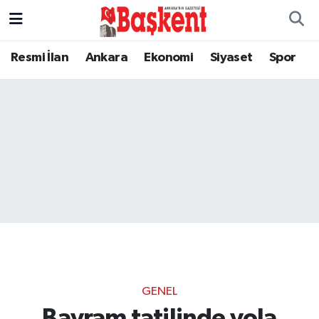
Resmi İlan
Ankara
Ekonomi
Siyaset
Spor
GENEL
Bayram tatilinde yola