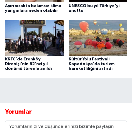
Aşırı sıcakta bakımsız klima
UNESCO bu yıl Türkiye'yi
yangınlara neden olabilir
unuttu
KKTC'de Erenköy
Kültür Yolu Festivali
Direnişi'nin 62'nci yıl
Kapadokya'da turizm
dönümü törenle anıldı
hareketliliğini artırdı
Yorumlar