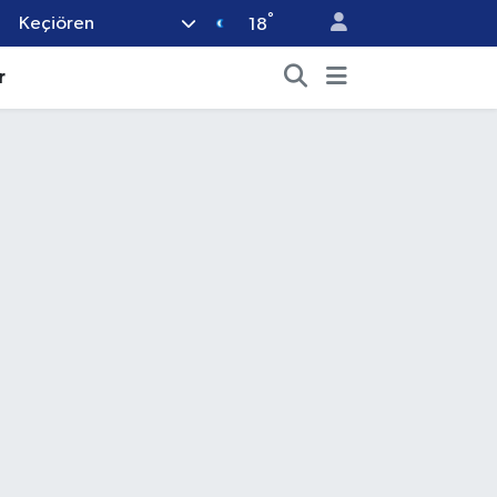
°
Keçiören
18
r