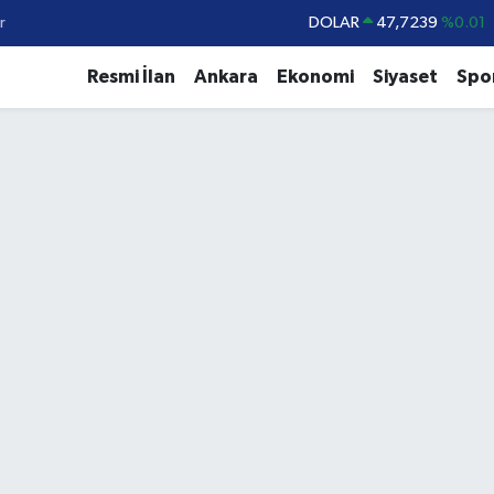
r
DOLAR
47,7239
%0.01
EURO
55,1823
%-0.06
Resmi İlan
Ankara
Ekonomi
Siyaset
Spo
STERLİN
64,4329
%-0.02
GRAM ALTIN
6664.02
%0.05
BİST100
13.779
%-14
BITCOIN
65.184,38
%0.37