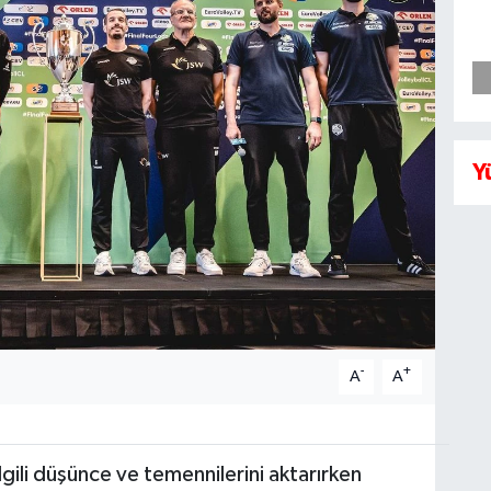
Y
-
+
A
A
ilgili düşünce ve temennilerini aktarırken