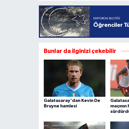
EDITÖRÜN SEÇTIĞI
Öğrenciler Tü
Bunlar da ilginizi çekebilir
Galatasaray'dan Kevin De
Galatas
Bruyne hamlesi
maçının h
sürdürd