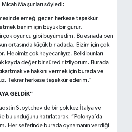
Micah Ma şunları söyledi:
nmesinde emeği geçen herkese teşekkür
tmek benim için büyük bir gurur.
 birçok oyuncu gibi büyümedim. Bu esnada ben
n ortasında küçük bir adada. Bizim için çok
or. Hepimiz çok heyecanlıyız. Belki bunları
k kayda değer bir süredir izliyorum. Burada
çıkartmak ve hakkını vermek için burada ve
ruz. Tekrar herkese teşekkür ederim.”
AYA GELDİK"
stin Stoytchev de bir çok kez İtalya ve
inde bulunduğunu hatırlatarak, “Polonya’da
m. Her seferinde burada oynamanın verdiği