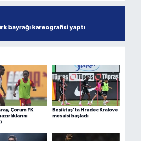
rk bayrağı kareografisi yaptı
aray, Çorum FK
Beşiktaş'ta Hradec Kralove
azırlıklarını
mesaisi başladı
ü