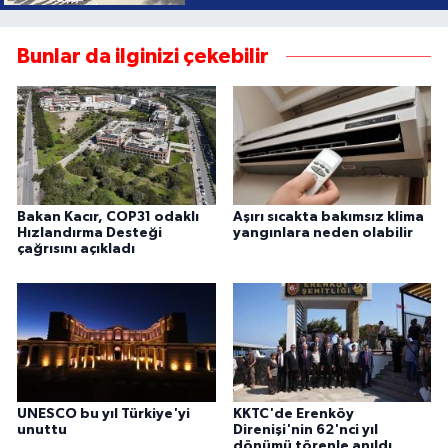
Bunlar da ilginizi çekebilir
Bakan Kacır, COP31 odaklı
Aşırı sıcakta bakımsız klima
Hızlandırma Desteği
yangınlara neden olabilir
çağrısını açıkladı
UNESCO bu yıl Türkiye'yi
KKTC'de Erenköy
unuttu
Direnişi'nin 62'nci yıl
dönümü törenle anıldı