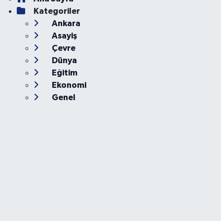
Kategoriler
Ankara
Asayiş
Çevre
Dünya
Eğitim
Ekonomi
Genel
Gündem
Güvenlik
Kültür-Sanat
Magazin
Özel Haber
Resmi İlan
Sağlık
Siyaset
Spor
Teknoloji