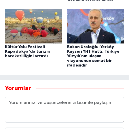
Kültür Yolu Festivali
Bakan Uraloğlu: Yerköy-
Kapadokya'da turizm
Kayseri YHT Hattı, Türkiye
hareketliliğini artırdı
Yüzyılı’nın ulaşım
vizyonunun somut bir
ifadesidir
Yorumlar