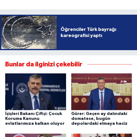
Öğrenciler Türk bayrağı
kareografisi yaptı
Bunlar da ilginizi çekebilir
İçişleri Bakanı Çiftçi: Çocuk
Gürer: Geçen ay dalındaki
Koruma Kanunu
domatese, bugün
evlatlarımıza kalkan oluyor
depolardaki elmaya haciz