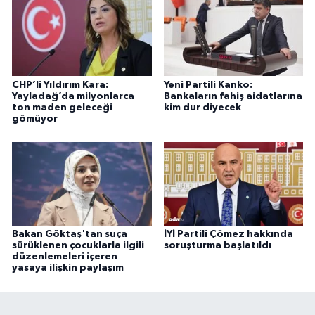
CHP’li Yıldırım Kara:
Yeni Partili Kanko:
Yayladağ’da milyonlarca
Bankaların fahiş aidatlarına
ton maden geleceği
kim dur diyecek
gömüyor
Bakan Göktaş'tan suça
İYİ Partili Çömez hakkında
sürüklenen çocuklarla ilgili
soruşturma başlatıldı
düzenlemeleri içeren
yasaya ilişkin paylaşım