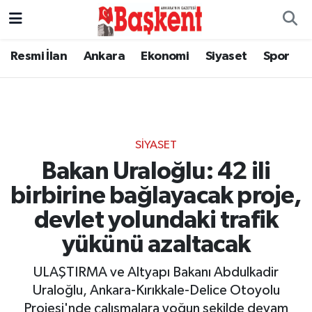
Resmi İlan
Ankara
Ekonomi
Siyaset
Spor
SIYASET
Bakan Uraloğlu: 42 ili
birbirine bağlayacak proje,
devlet yolundaki trafik
yükünü azaltacak
ULAŞTIRMA ve Altyapı Bakanı Abdulkadir
Uraloğlu, Ankara-Kırıkkale-Delice Otoyolu
Projesi'nde çalışmalara yoğun şekilde devam