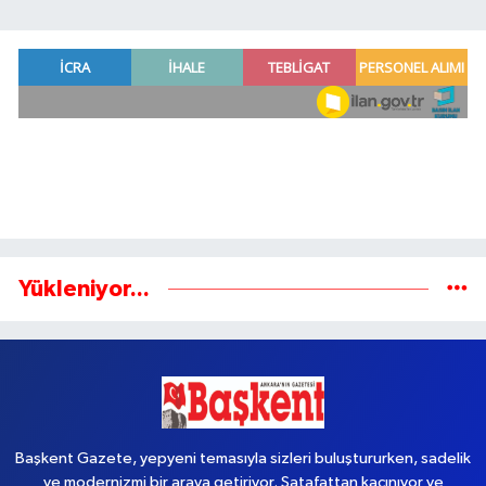
Yükleniyor...
Başkent Gazete, yepyeni temasıyla sizleri buluştururken, sadelik
ve modernizmi bir araya getiriyor. Şatafattan kaçınıyor ve