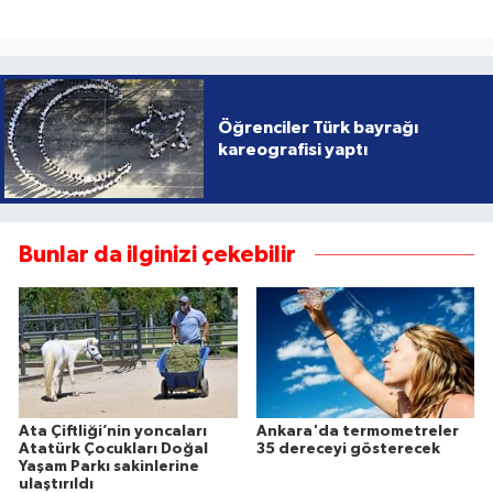
Öğrenciler Türk bayrağı
kareografisi yaptı
Bunlar da ilginizi çekebilir
Ata Çiftliği’nin yoncaları
Ankara'da termometreler
Atatürk Çocukları Doğal
35 dereceyi gösterecek
Yaşam Parkı sakinlerine
ulaştırıldı