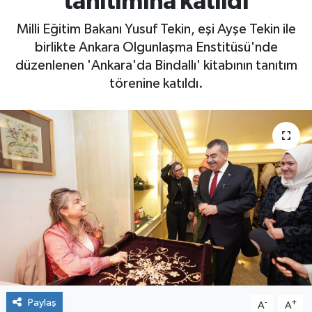
tanıtımına katıldı
Milli Eğitim Bakanı Yusuf Tekin, eşi Ayşe Tekin ile
birlikte Ankara Olgunlaşma Enstitüsü'nde
düzenlenen 'Ankara'da Bindallı' kitabının tanıtım
törenine katıldı.
Paylaş
-
+
A
A