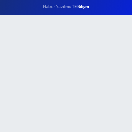
Haber Yazılımı:
TE Bilişim
Ana Sayfa
Kategoriler
Ankara
Asayiş
Çevre
Dünya
Eğitim
Ekonomi
Genel
Gündem
Güvenlik
Kültür-Sanat
Magazin