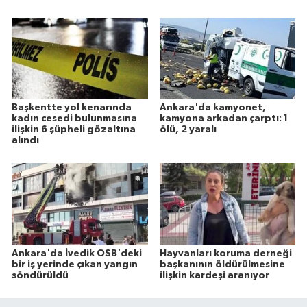
Başkentte yol kenarında
Ankara'da kamyonet,
kadın cesedi bulunmasına
kamyona arkadan çarptı: 1
ilişkin 6 şüpheli gözaltına
ölü, 2 yaralı
alındı
Ankara'da İvedik OSB'deki
Hayvanları koruma derneği
bir iş yerinde çıkan yangın
başkanının öldürülmesine
söndürüldü
ilişkin kardeşi aranıyor