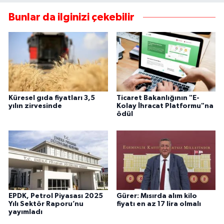
Bunlar da ilginizi çekebilir
Küresel gıda fiyatları 3,5
Ticaret Bakanlığının "E-
yılın zirvesinde
Kolay İhracat Platformu"na
ödül
EPDK, Petrol Piyasası 2025
Gürer: Mısırda alım kilo
Yılı Sektör Raporu’nu
fiyatı en az 17 lira olmalı
yayımladı