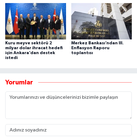
Kuru meyve sektörü 2
Merkez Bankası’ndan III.
milyar dolar ihracat hedefi
Enflasyon Raporu
için Ankara’dan destek
toplantısı
istedi
Yorumlar