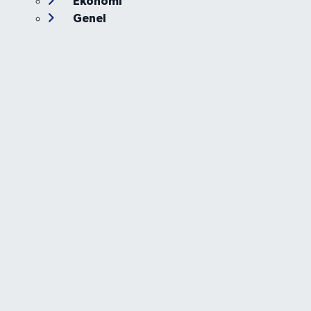
Ekonomi
Genel
Gündem
Güvenlik
Kültür-Sanat
Magazin
Özel Haber
Resmi İlan
Sağlık
Siyaset
Spor
Teknoloji
Yaşam
Foto Galeri
Video
Yazarlar
Röportaj
Biyografi