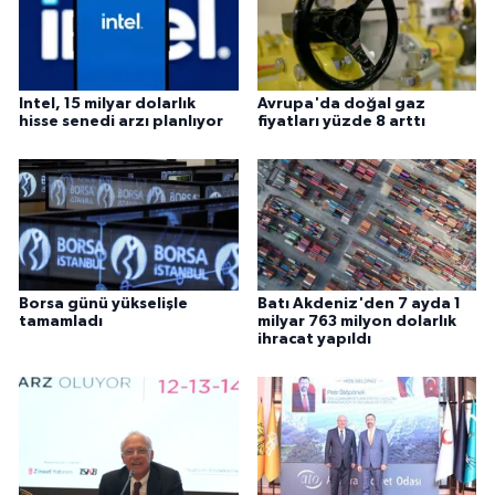
Intel, 15 milyar dolarlık
Avrupa'da doğal gaz
hisse senedi arzı planlıyor
fiyatları yüzde 8 arttı
Borsa günü yükselişle
Batı Akdeniz'den 7 ayda 1
tamamladı
milyar 763 milyon dolarlık
ihracat yapıldı