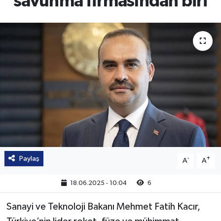
savunma firmasından biri
Paylaş
-
+
A
A
18.06.2025 - 10:04
6
Sanayi ve Teknoloji Bakanı Mehmet Fatih Kacır,