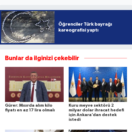
Öğrenciler Türk bayrağı
kareografisi yaptı
Bunlar da ilginizi çekebilir
Gürer: Mısırda alım kilo
Kuru meyve sektörü 2
fiyatı en az 17 lira olmalı
milyar dolar ihracat hedefi
için Ankara’dan destek
istedi