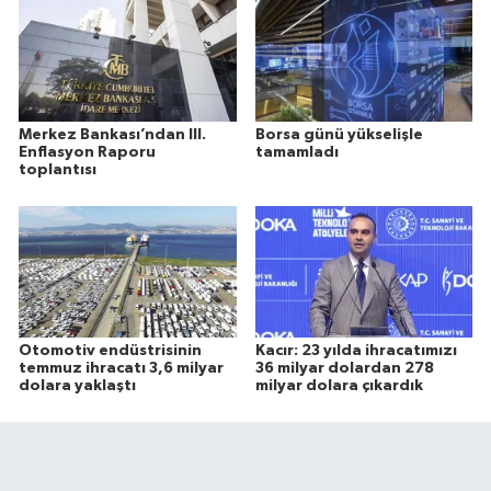
Merkez Bankası’ndan III.
Borsa günü yükselişle
Enflasyon Raporu
tamamladı
toplantısı
Otomotiv endüstrisinin
Kacır: 23 yılda ihracatımızı
temmuz ihracatı 3,6 milyar
36 milyar dolardan 278
dolara yaklaştı
milyar dolara çıkardık