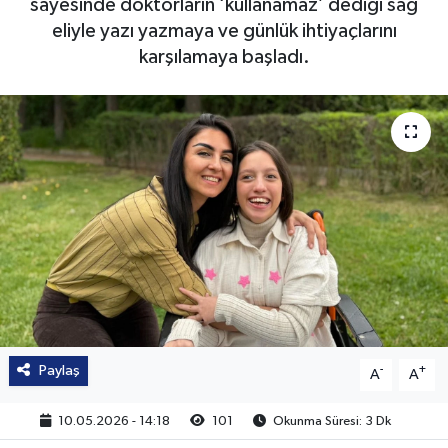
sayesinde doktorların ‘kullanamaz’ dediği sağ
eliyle yazı yazmaya ve günlük ihtiyaçlarını
karşılamaya başladı.
Paylaş
-
+
A
A
10.05.2026 - 14:18
101
Okunma Süresi: 3 Dk