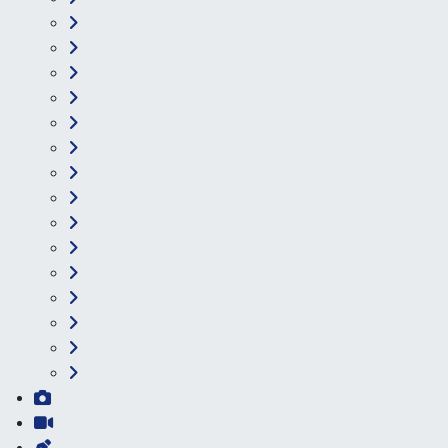
Ana Sayfa
Kategoriler
Ankara
Asayiş
Çevre
Dünya
Eğitim
Ekonomi
Genel
Gündem
Güvenlik
Kültür-Sanat
Magazin
Özel Haber
Resmi İlan
Sağlık
Siyaset
Spor