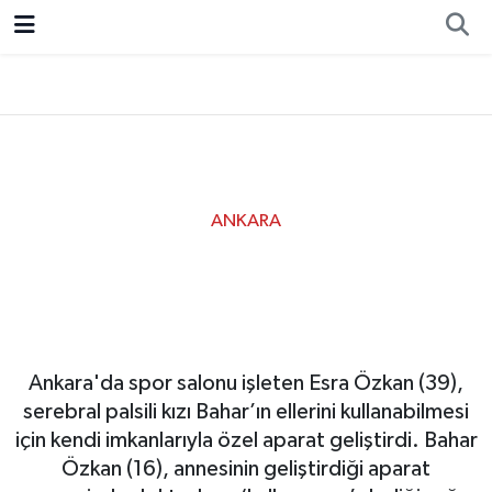
Resmi İlan
Ankara
Ekonomi
Siyaset
Spor
ANKARA
Bahar, annesinin
geliştirdiği aparatla elini
kullanmaya başladı
Ankara'da spor salonu işleten Esra Özkan (39),
serebral palsili kızı Bahar’ın ellerini kullanabilmesi
için kendi imkanlarıyla özel aparat geliştirdi. Bahar
Özkan (16), annesinin geliştirdiği aparat