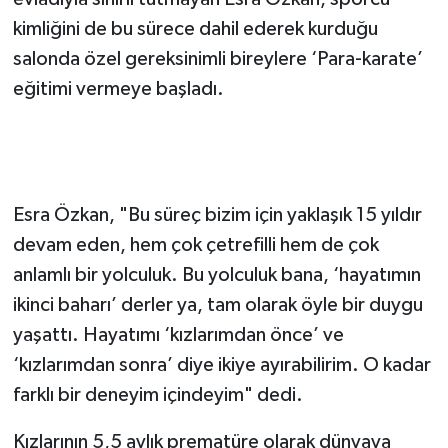
evladıyla sınırlı tutmayan Esra Özkan, sporcu
kimliğini de bu sürece dahil ederek kurduğu
salonda özel gereksinimli bireylere ‘Para-karate’
eğitimi vermeye başladı.
'HAYATIMI KIZLARIMDAN ÖNCE VE SONRA
DİYE İKİYE AYIRABİLİRİM'
Esra Özkan, "Bu süreç bizim için yaklaşık 15 yıldır
devam eden, hem çok çetrefilli hem de çok
anlamlı bir yolculuk. Bu yolculuk bana, ‘hayatımın
ikinci baharı’ derler ya, tam olarak öyle bir duygu
yaşattı. Hayatımı ‘kızlarımdan önce’ ve
‘kızlarımdan sonra’ diye ikiye ayırabilirim. O kadar
farklı bir deneyim içindeyim" dedi.
Kızlarının 5,5 aylık prematüre olarak dünyaya