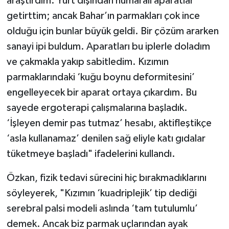
araştırdım. Yurt dışından numaralı aparatlar
getirttim; ancak Bahar’ın parmakları çok ince
olduğu için bunlar büyük geldi. Bir çözüm ararken
sanayi ipi buldum. Aparatları bu iplerle doladım
ve çakmakla yakıp sabitledim. Kızımın
parmaklarındaki ‘kuğu boynu deformitesini’
engelleyecek bir aparat ortaya çıkardım. Bu
sayede ergoterapi çalışmalarına başladık.
‘İşleyen demir pas tutmaz’ hesabı, aktifleştikçe
‘asla kullanamaz’ denilen sağ eliyle katı gıdalar
tüketmeye başladı" ifadelerini kullandı.
Özkan, fizik tedavi sürecini hiç bırakmadıklarını
söyleyerek, "Kızımın ‘kuadriplejik’ tip dediği
serebral palsi modeli aslında ‘tam tutulumlu’
demek. Ancak biz parmak uçlarından ayak