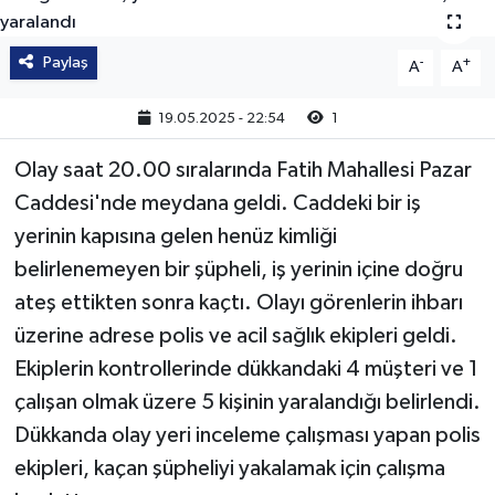
Güvenlik
Paylaş
-
+
A
A
Kültür-Sanat
19.05.2025 - 22:54
1
Magazin
Olay saat 20.00 sıralarında Fatih Mahallesi Pazar
Caddesi'nde meydana geldi. Caddeki bir iş
Özel Haber
yerinin kapısına gelen henüz kimliği
Resmi İlan
belirlenemeyen bir şüpheli, iş yerinin içine doğru
ateş ettikten sonra kaçtı. Olayı görenlerin ihbarı
Sağlık
üzerine adrese polis ve acil sağlık ekipleri geldi.
Ekiplerin kontrollerinde dükkandaki 4 müşteri ve 1
Siyaset
çalışan olmak üzere 5 kişinin yaralandığı belirlendi.
Spor
Dükkanda olay yeri inceleme çalışması yapan polis
ekipleri, kaçan şüpheliyi yakalamak için çalışma
Teknoloji