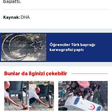
başlattı.
Yaşam
Kaynak:
DHA
Öğrenciler Türk bayrağı
kareografisi yaptı
Bunlar da ilginizi çekebilir