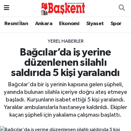
Ankara
Ankara Nöbetçi Eczaneler
Resmi İlan
Ankara
Ekonomi
Siyaset
Spor
Asayiş
Ankara Hava Durumu
YEREL HABERLER
Bağcılar’da iş yerine
Çevre
Ankara Namaz Vakitleri
düzenlenen silahlı
Dünya
Ankara Trafik Yoğunluk Haritası
saldırıda 5 kişi yaralandı
Eğitim
Süper Lig Puan Durumu ve Fikstür
Bağcılar'da bir iş yerinin kapısına gelen şüpheli,
yanında bulunan silahla içeriye doğru ateş etmeye
Ekonomi
Tüm Manşetler
başladı. Kurşunların isabet ettiği 5 kişi yaralandı.
Yaralılar ambulanslarla hastaneye kaldırıldı. Ekipler
Genel
Son Dakika Haberleri
kaçan şüpheli için yakalama çalışması başlattı.
Gündem
Haber Arşivi