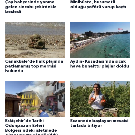
Çay bahçesinde yanına
Minibüste, husumetli
gelen sincabı çekirdekle
olduğu şoförü vurup kaçtı
besledi
Çanakkale'de halk plajında
Aydın- Kuşadası'nda sıcak
patlamamış top mermisi
hava bunalttı; plajlar doldu
bulundu
Eskişehir'de Tarihi
Eczanede başlayan mesaisi
Odunpazarı Evleri
tarlada bitiyor
Bölgesi'ndeki işletmede