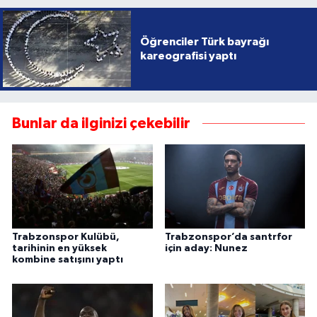
Öğrenciler Türk bayrağı
kareografisi yaptı
Bunlar da ilginizi çekebilir
Trabzonspor Kulübü,
Trabzonspor’da santrfor
tarihinin en yüksek
için aday: Nunez
kombine satışını yaptı