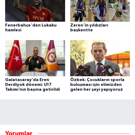
Fenerbahçe'den Lukaku
Zeren'in yıldızları
hamlesi
başkentte
Galatasaray’da Eren
Özbek: Çocukların sporla
Derdiyok dönemi: U17
buluşması için elimizden
Takımı’nın başına getirildi
gelen her şeyi yapıyoruz
Yorumlar