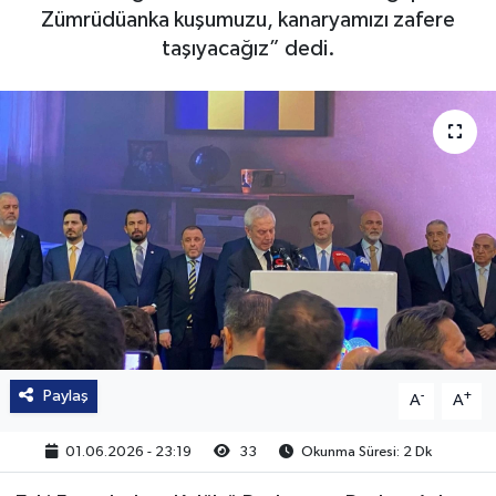
Zümrüdüanka kuşumuzu, kanaryamızı zafere
taşıyacağız” dedi.
Paylaş
-
+
A
A
01.06.2026 - 23:19
33
Okunma Süresi: 2 Dk