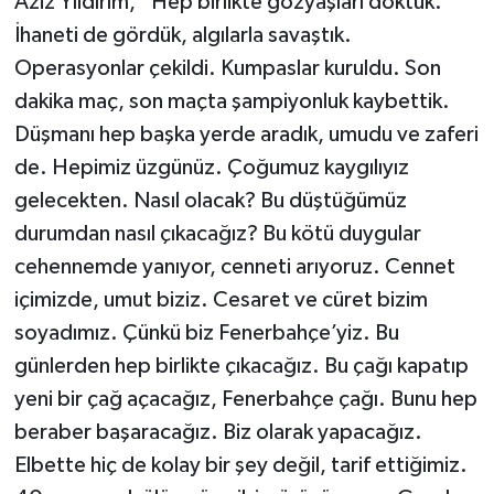
Aziz Yıldırım, “Hep birlikte gözyaşları döktük.
İhaneti de gördük, algılarla savaştık.
Operasyonlar çekildi. Kumpaslar kuruldu. Son
dakika maç, son maçta şampiyonluk kaybettik.
Düşmanı hep başka yerde aradık, umudu ve zaferi
de. Hepimiz üzgünüz. Çoğumuz kaygılıyız
gelecekten. Nasıl olacak? Bu düştüğümüz
durumdan nasıl çıkacağız? Bu kötü duygular
cehennemde yanıyor, cenneti arıyoruz. Cennet
içimizde, umut biziz. Cesaret ve cüret bizim
soyadımız. Çünkü biz Fenerbahçe’yiz. Bu
günlerden hep birlikte çıkacağız. Bu çağı kapatıp
yeni bir çağ açacağız, Fenerbahçe çağı. Bunu hep
beraber başaracağız. Biz olarak yapacağız.
Elbette hiç de kolay bir şey değil, tarif ettiğimiz.