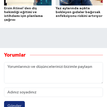
Ersin Atinel'den diş
Yaz aylarında açıkta
hekimliği eğitimi ve
bekleyen gıdalar bağırsak
istihdamı için planlama
enfeksiyonu riskini artırıyor
çağrısı
Yorumlar