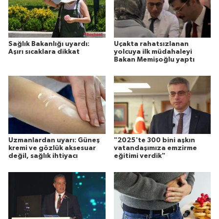
Sağlık Bakanlığı uyardı:
Uçakta rahatsızlanan
Aşırı sıcaklara dikkat
yolcuya ilk müdahaleyi
Bakan Memişoğlu yaptı
Uzmanlardan uyarı: Güneş
"2025'te 300 bini aşkın
kremi ve gözlük aksesuar
vatandaşımıza emzirme
değil, sağlık ihtiyacı
eğitimi verdik"