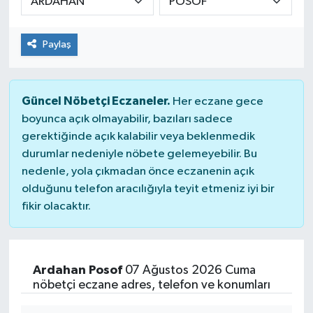
Güvenlik
Paylaş
Kültür-Sanat
Magazin
Güncel Nöbetçi Eczaneler.
Her eczane gece
boyunca açık olmayabilir, bazıları sadece
Özel Haber
gerektiğinde açık kalabilir veya beklenmedik
durumlar nedeniyle nöbete gelemeyebilir. Bu
Resmi İlan
nedenle, yola çıkmadan önce eczanenin açık
olduğunu telefon aracılığıyla teyit etmeniz iyi bir
Sağlık
fikir olacaktır.
Siyaset
Ardahan Posof
07 Ağustos 2026 Cuma
Spor
nöbetçi eczane adres, telefon ve konumları
Teknoloji