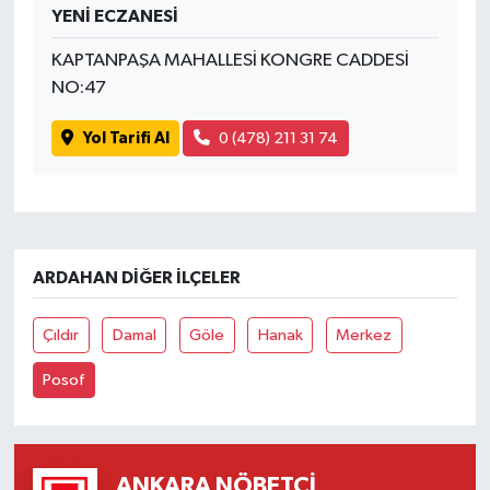
YENİ ECZANESİ
Yaşam
KAPTANPAŞA MAHALLESİ KONGRE CADDESİ
NO:47
Yol Tarifi Al
0 (478) 211 31 74
ARDAHAN DIĞER İLÇELER
Çıldır
Damal
Göle
Hanak
Merkez
Posof
ANKARA NÖBETÇI