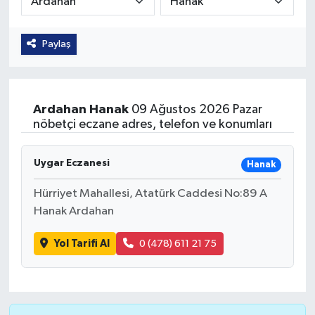
Güvenlik
Paylaş
Kültür-Sanat
Magazin
Ardahan
Hanak
09 Ağustos 2026 Pazar
nöbetçi eczane adres, telefon ve konumları
Özel Haber
Uygar Eczanesi
Hanak
Resmi İlan
Hürriyet Mahallesi, Atatürk Caddesi No:89 A
Sağlık
Hanak Ardahan
Siyaset
Yol Tarifi Al
0 (478) 611 21 75
Spor
Teknoloji