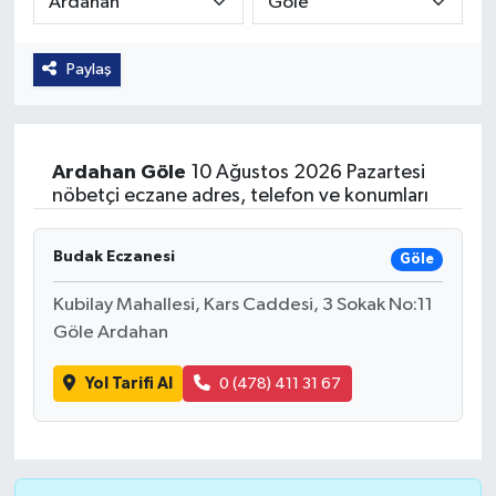
Güvenlik
Paylaş
Kültür-Sanat
Magazin
Ardahan
Göle
10 Ağustos 2026 Pazartesi
nöbetçi eczane adres, telefon ve konumları
Özel Haber
Budak Eczanesi
Göle
Resmi İlan
Kubilay Mahallesi, Kars Caddesi, 3 Sokak No:11
Sağlık
Göle Ardahan
Siyaset
Yol Tarifi Al
0 (478) 411 31 67
Spor
Teknoloji