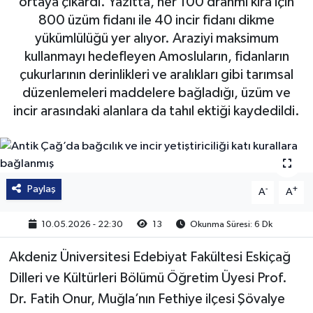
ortaya çıkardı. Yazıtta, her 100 drahmi kira için
800 üzüm fidanı ile 40 incir fidanı dikme
yükümlülüğü yer alıyor. Araziyi maksimum
kullanmayı hedefleyen Amosluların, fidanların
çukurlarının derinlikleri ve aralıkları gibi tarımsal
düzenlemeleri maddelere bağladığı, üzüm ve
incir arasındaki alanlara da tahıl ektiği kaydedildi.
Paylaş
-
+
A
A
10.05.2026 - 22:30
13
Okunma Süresi: 6 Dk
Akdeniz Üniversitesi Edebiyat Fakültesi Eskiçağ
Dilleri ve Kültürleri Bölümü Öğretim Üyesi Prof.
Dr. Fatih Onur, Muğla’nın Fethiye ilçesi Şövalye