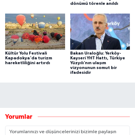
dönümü törenle anıldı
Kültür Yolu Festivali
Bakan Uraloğlu: Yerköy-
Kapadokya'da turizm
Kayseri YHT Hattı, Türkiye
hareketliliğini artırdı
Yüzyılı’nın ulaşım
vizyonunun somut bir
ifadesidir
Yorumlar