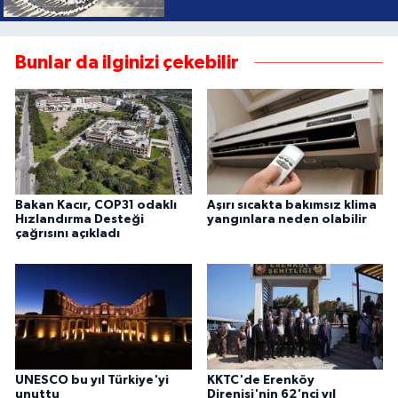
Bunlar da ilginizi çekebilir
Bakan Kacır, COP31 odaklı
Aşırı sıcakta bakımsız klima
Hızlandırma Desteği
yangınlara neden olabilir
çağrısını açıkladı
UNESCO bu yıl Türkiye'yi
KKTC'de Erenköy
unuttu
Direnişi'nin 62'nci yıl