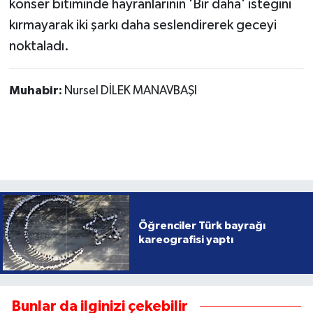
konser bitiminde hayranlarınin 'Bir daha' isteğini
kırmayarak iki şarkı daha seslendirerek geceyi
noktaladı.
Muhabir:
Nursel DİLEK MANAVBAŞI
Öğrenciler Türk bayrağı
kareografisi yaptı
Bunlar da ilginizi çekebilir