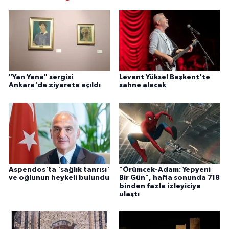
"Yan Yana" sergisi
Levent Yüksel Başkent'te
Ankara'da ziyarete açıldı
sahne alacak
Aspendos'ta 'sağlık tanrısı'
"Örümcek-Adam: Yepyeni
ve oğlunun heykeli bulundu
Bir Gün", hafta sonunda 718
binden fazla izleyiciye
ulaştı