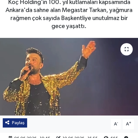
Koç Holding'in 100. yıl kutlamaları kapsamında
Ankara'da sahne alan Megastar Tarkan, yağmura
rağmen çok sayıda Başkentliye unutulmaz bir
gece yaşattı.
Paylaş
-
+
A
A